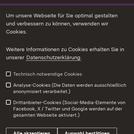
LinkedIn
Um unsere Webseite für Sie optimal gestalten
Mastodon
und verbessern zu können, verwenden wir
Cookies.
Messenger
Social Wall
Weitere Informationen zu Cookies erhalten Sie in
unserer
Datenschutzerklärung
.
X / Twitter
Youtube
Technisch notwendige Cookies
Analyse-Cookies (Die Daten werden ausschließlich
Zum 
anonymisiert verarbeitet.)
Impressum
Kontakt
Drittanbieter-Cookies (Social-Media-Elemente von
Benutzungshinweise
Barrierefreiheit
Facebook, X / Twitter und Google werden auf der
gesamten Webseite aktiviert.)
Datenschutz
Cookies
Alle akzeptieren
Auswahl bestätigen