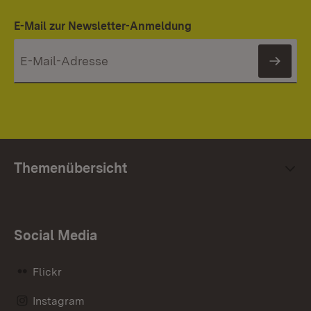
E-Mail zur Newsletter-Anmeldung
News
Themenübersicht
Social Media
Flickr
Instagram