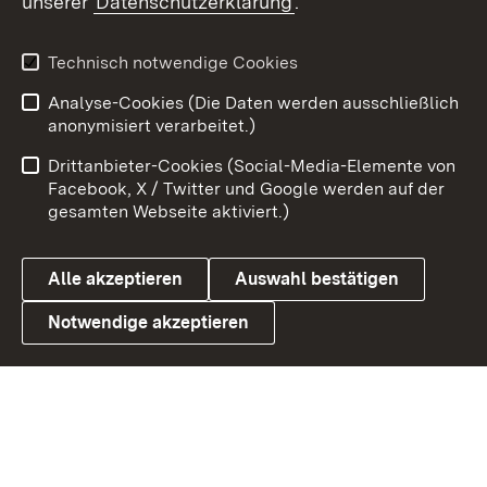
unserer
Datenschutzerklärung
.
X / Twitter
Youtube
Technisch notwendige Cookies
Analyse-Cookies (Die Daten werden ausschließlich
Zum 
anonymisiert verarbeitet.)
Impressum
Kontakt
Drittanbieter-Cookies (Social-Media-Elemente von
Benutzungshinweise
Barrierefreiheit
Facebook, X / Twitter und Google werden auf der
gesamten Webseite aktiviert.)
Datenschutz
Cookies
Alle akzeptieren
Auswahl bestätigen
Notwendige akzeptieren
Link zum Landesportal