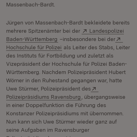
Massenbach-Bardt.
Jürgen von Massenbach-Bardt bekleidete bereits
Extern:
mehrere Spitzenämter bei der
Landespolizei
(Öffnet in neuem Fenster)
Exter
Baden-Württemberg
–insbesondere bei der
(Öffnet in neuem Fenster)
Hochschule für Polizei
als Leiter des Stabs, Leiter
des Instituts für Fortbildung und zuletzt als
Vizepräsident der Hochschule für Polizei Baden-
Württemberg. Nachdem Polizeipräsident Hubert
Wörner in den Ruhestand gegangen war, hatte
Extern:
Uwe Stürmer, Polizeipräsident des
(Öffnet in neuem Fens
Polizeipräsidiums Ravensburg
, übergangsweise
in einer Doppelfunktion die Führung des
Konstanzer Polizeipräsidiums mit übernommen.
Nun kann sich Uwe Stürmer wieder ganz auf
seine Aufgaben im Ravensburger