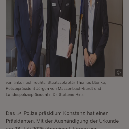
von links nach rechts: Staatssekretär Thomas Blenke,
Polizeipräsident Jürgen von Massenbach-Bardt und
Landespolizeipräsidentin Dr. Stefanie Hinz
Extern:
(Öffnet in neuem F
Das
Polizeipräsidium Konstanz
hat einen
Präsidenten. Mit der Aushändigung der Urkunde
am 28. Juli 2025 übernimmt Jürgen von