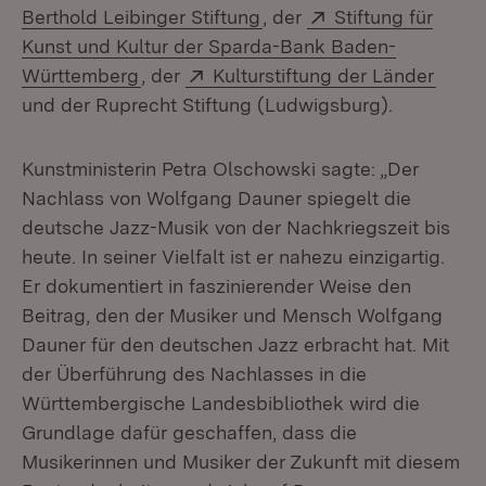
(Öffnet in neuem Fenster
Extern:
Berthold Leibinger Stiftung
, der
Stiftung für
Kunst und Kultur der Sparda-Bank Baden-
(Öffnet in neuem Fenster)
Extern:
(Öffn
Württemberg
, der
Kulturstiftung der Länder
und der Ruprecht Stiftung (Ludwigsburg).
Kunstministerin Petra Olschowski sagte: „Der
Nachlass von Wolfgang Dauner spiegelt die
deutsche Jazz-Musik von der Nachkriegszeit bis
heute. In seiner Vielfalt ist er nahezu einzigartig.
Er dokumentiert in faszinierender Weise den
Beitrag, den der Musiker und Mensch Wolfgang
Dauner für den deutschen Jazz erbracht hat. Mit
der Überführung des Nachlasses in die
Württembergische Landesbibliothek wird die
Grundlage dafür geschaffen, dass die
Musikerinnen und Musiker der Zukunft mit diesem