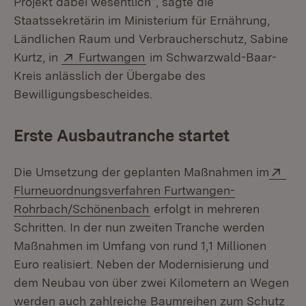
Projekt dabei wesentlich“, sagte die
Staatssekretärin im Ministerium für Ernährung,
Ländlichen Raum und Verbraucherschutz, Sabine
Extern:
(Öffnet in neuem Fenster)
Kurtz, in
Furtwangen
im Schwarzwald-Baar-
Kreis anlässlich der Übergabe des
Bewilligungsbescheides.
Erste Ausbautranche startet
Ext
Die Umsetzung der geplanten Maßnahmen im
Flurneuordnungsverfahren Furtwangen-
(Öffnet in neuem Fenster)
Rohrbach/Schönenbach
erfolgt in mehreren
Schritten. In der nun zweiten Tranche werden
Maßnahmen im Umfang von rund 1,1 Millionen
Euro realisiert. Neben der Modernisierung und
dem Neubau von über zwei Kilometern an Wegen
werden auch zahlreiche Baumreihen zum Schutz