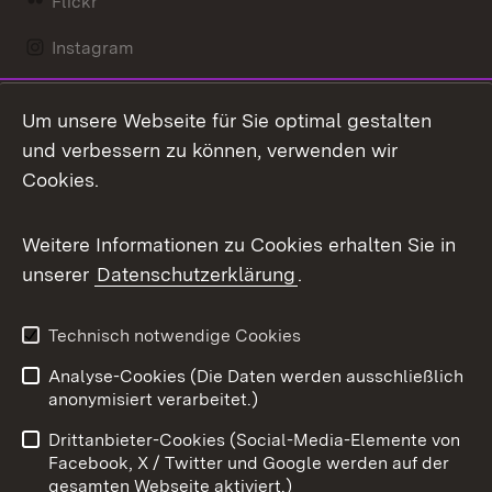
Flickr
Instagram
LinkedIn
Um unsere Webseite für Sie optimal gestalten
Mastodon
und verbessern zu können, verwenden wir
Cookies.
Messenger
Social Wall
Weitere Informationen zu Cookies erhalten Sie in
unserer
Datenschutzerklärung
.
X / Twitter
Youtube
Technisch notwendige Cookies
Analyse-Cookies (Die Daten werden ausschließlich
Zum 
anonymisiert verarbeitet.)
Impressum
Kontakt
Drittanbieter-Cookies (Social-Media-Elemente von
Benutzungshinweise
Barrierefreiheit
Facebook, X / Twitter und Google werden auf der
gesamten Webseite aktiviert.)
Datenschutz
Cookies