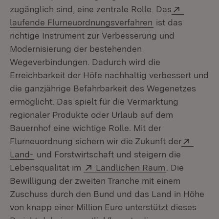
Extern:
zugänglich sind, eine zentrale Rolle. Das
(Öffnet in neuem
laufende Flurneuordnungsverfahren
ist das
richtige Instrument zur Verbesserung und
Modernisierung der bestehenden
Wegeverbindungen. Dadurch wird die
Erreichbarkeit der Höfe nachhaltig verbessert und
die ganzjährige Befahrbarkeit des Wegenetzes
ermöglicht. Das spielt für die Vermarktung
regionaler Produkte oder Urlaub auf dem
Bauernhof eine wichtige Rolle. Mit der
Extern
Flurneuordnung sichern wir die Zukunft der
(Öffnet in neuem Fenster)
Land-
und Forstwirtschaft und steigern die
Extern:
(Öffnet in ne
Lebensqualität im
Ländlichen Raum
. Die
Bewilligung der zweiten Tranche mit einem
Zuschuss durch den Bund und das Land in Höhe
von knapp einer Million Euro unterstützt dieses