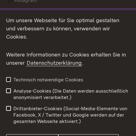
Instagram
LinkedIn
Um unsere Webseite für Sie optimal gestalten
Mastodon
und verbessern zu können, verwenden wir
Cookies.
Messenger
Social Wall
Weitere Informationen zu Cookies erhalten Sie in
unserer
Datenschutzerklärung
.
X / Twitter
Youtube
Technisch notwendige Cookies
Analyse-Cookies (Die Daten werden ausschließlich
Zum 
anonymisiert verarbeitet.)
Impressum
Kontakt
Drittanbieter-Cookies (Social-Media-Elemente von
Benutzungshinweise
Barrierefreiheit
Facebook, X / Twitter und Google werden auf der
gesamten Webseite aktiviert.)
Datenschutz
Cookies