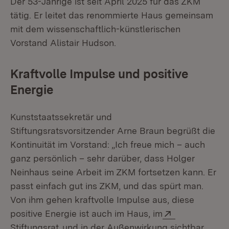
Der 53-Jährige ist seit April 2025 für das ZKM
tätig. Er leitet das renommierte Haus gemeinsam
mit dem wissenschaftlich-künstlerischen
Vorstand Alistair Hudson.
Kraftvolle Impulse und positive
Energie
Kunststaatssekretär und
Stiftungsratsvorsitzender Arne Braun begrüßt die
Kontinuität im Vorstand: „Ich freue mich – auch
ganz persönlich – sehr darüber, dass Holger
Neinhaus seine Arbeit im ZKM fortsetzen kann. Er
passt einfach gut ins ZKM, und das spürt man.
Von ihm gehen kraftvolle Impulse aus, diese
Extern:
positive Energie ist auch im Haus, im
(Öffnet in neuem Fenster)
Stiftungsrat
und in der Außenwirkung sichtbar.