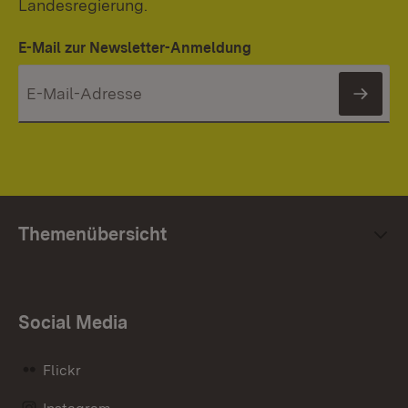
Landesregierung.
E-Mail zur Newsletter-Anmeldung
News
Themenübersicht
Social Media
Flickr