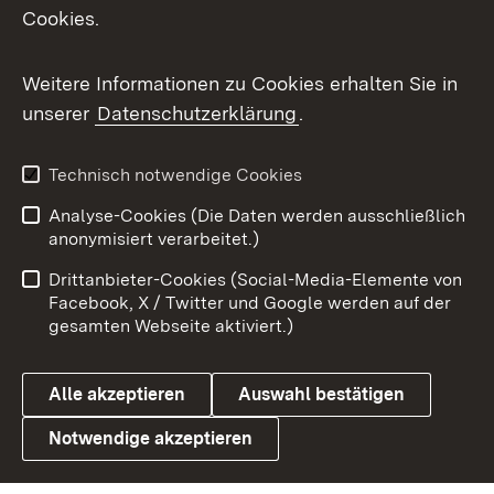
Cookies.
Messenger
Social Wall
Weitere Informationen zu Cookies erhalten Sie in
unserer
Datenschutzerklärung
.
X / Twitter
Youtube
Technisch notwendige Cookies
Analyse-Cookies (Die Daten werden ausschließlich
Zum 
anonymisiert verarbeitet.)
Impressum
Kontakt
Drittanbieter-Cookies (Social-Media-Elemente von
Benutzungshinweise
Barrierefreiheit
Facebook, X / Twitter und Google werden auf der
gesamten Webseite aktiviert.)
Datenschutz
Cookies
Alle akzeptieren
Auswahl bestätigen
Notwendige akzeptieren
Link zum Landesportal