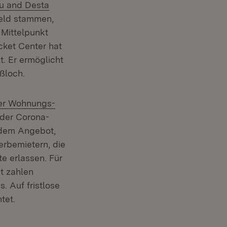
n:
ku and Desta
feld stammen,
 Mittelpunkt
cket Center hat
t. Er ermöglicht
ßloch.
ter Wohnungs-
 der Corona-
 dem Angebot,
erbemietern, die
e erlassen. Für
t zahlen
. Auf fristlose
tet.