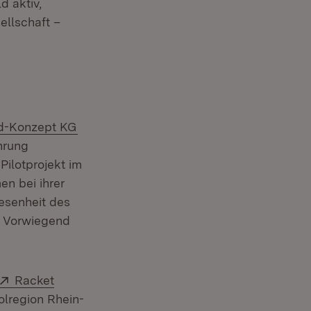
d aktiv,
ellschaft –
(Öffnet in neuem Fenster)
d-Konzept KG
hrung
net in neuem Fenster)
Pilotprojekt im
n bei ihrer
wesenheit des
. Vorwiegend
Extern:
Racket
olregion Rhein-