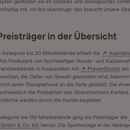
pten gestalten sie ihr soziales und ökologisches Umfel
hhaltig mit. Ich bin überzeugt: das braucht unsere Ges
Preisträger in der Übersicht
Extern:
e Kategorie bis 20 Mitarbeitende erhielt die
Auenlan
 Als Produzent von hochwertiger Hunde- und Katzenna
Extern:
(Öff
Familienbetrieb in Kooperation mit
PräventSozial
ein 
nschen, die Opfer von Gewalt geworden sind, bekomme
icht einen Therapiehund an die Seite gestellt. Die An
chweislich die Produktion des Stresshormons Kortisol
ndliche werden durch die Hunde begleitet.
ategorie bis 150 Mitarbeitende ging als Preisträger die
(Öffnet in neuem Fenster)
h GmbH & Co. KG
hervor. Die Sportanlage in der Metrop