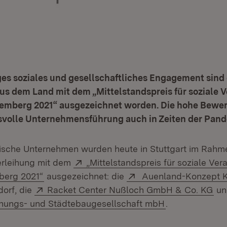
liges soziales und gesellschaftliches Engagement sind 
s dem Land mit dem „Mittelstandspreis für soziale 
emberg 2021“ ausgezeichnet worden. Die hohe Bewer
volle Unternehmensführung auch in Zeiten der Pand
dische Unternehmen wurden heute in Stuttgart im Rahm
Extern:
verleihung mit dem
„Mittelstandspreis für soziale Ver
(Öffnet in neuem Fenster)
Extern:
berg 2021“
ausgezeichnet: die
Auenland-Konzept 
Extern:
(Öf
dorf, die
Racket Center Nußloch GmbH & Co. KG
un
(Öffnet in neu
hnungs- und Städtebaugesellschaft mbH
.