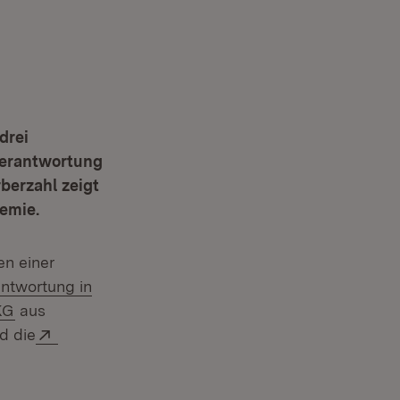
drei
Verantwortung
berzahl zeigt
emie.
en einer
antwortung in
(Öffnet in neuem Fenster)
KG
aus
fnet in neuem Fenster)
Extern:
d die
em Fenster)