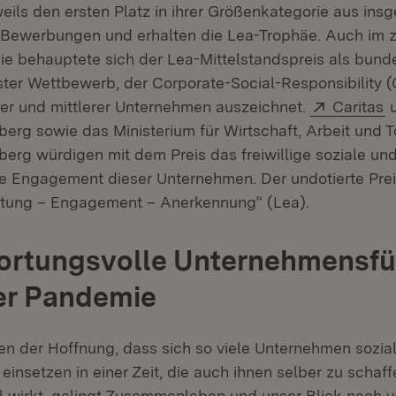
weils den ersten Platz in ihrer Größenkategorie aus in
Bewerbungen und erhalten die Lea-Trophäe. Auch im z
 behauptete sich der Lea-Mittelstandspreis als bund
ster Wettbewerb, der Corporate-Social-Responsibility 
Extern:
(
iner und mittlerer Unternehmen auszeichnet.
Caritas
u
rg sowie das Ministerium für Wirtschaft, Arbeit und 
rg würdigen mit dem Preis das freiwillige soziale un
he Engagement dieser Unternehmen. Der undotierte Prei
stung – Engagement – Anerkennung“ (Lea).
ortungsvolle Unternehmensfü
er Pandemie
hen der Hoffnung, dass sich so viele Unternehmen sozia
 einsetzen in einer Zeit, die auch ihnen selber zu scha
al wirkt, gelingt Zusammenleben und unser Blick nach v