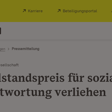
Extern:
Karriere
(Öffnet in neuem Fenster)
Extern:
Beteiligungsportal
(Öffnet
ngen
Pressemitteilung
sellschaft
standspreis für sozi
twortung verliehen