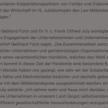
nseren Kooperationspartnern von Caritas und Diakoni
der Wirtschaft im 15. Jubiläumsjahr des Lea-Mittelst
igen.“
 Gebhard Fürst und Dr. h. c. Frank Otfried July würdigte
as Engagement der Unternehmerinnen und Unternehmer 
ischof Gebhard Fürst sagte: „Die Zusammenarbeit zwis
tlichen Unternehmen und gemeinnützigen Organisationen
e eines verantwortlichen Handelns, welches das Wohl 
em kommt in dieser Zeit der Pandemie eine besondere 
 Monate haben uns gezeigt, wie sehr wir der Solidarit
er Nähe und Nächstenliebe bedürfen und deshalb gebe
e mit dem Mittelstandspreis ausgezeichnet werden, ein
ly erklärte: „Ich nehme wahr und freue mich darüber, d
lere Unternehmen in unserem Land längst selbstverstä
nd effizient gesellschaftliche Herausforderungen anzupack