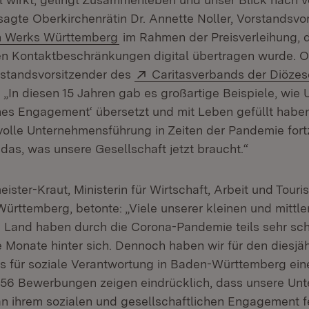
 sagte Oberkirchenrätin Dr. Annette Noller, Vorstandsvo
(Öffnet in neuem Fenster)
n Werks Württemberg
im Rahmen der Preisverleihung, d
en Kontaktbeschränkungen digital übertragen wurde. Ol
Extern:
rstandsvorsitzender des
Caritasverbands der Diözes
 in neuem Fenster)
: „In diesen 15 Jahren gab es großartige Beispiele, wi
ches Engagement‘ übersetzt und mit Leben gefüllt habe
olle Unternehmensführung in Zeiten der Pandemie fort
 das, was unsere Gesellschaft jetzt braucht.“
eister-Kraut, Ministerin für Wirtschaft, Arbeit und Tour
rttemberg, betonte: „Viele unserer kleinen und mittle
Land haben durch die Corona-Pandemie teils sehr sc
 Monate hinter sich. Dennoch haben wir für den diesjä
is für soziale Verantwortung in Baden-Württemberg ein
256 Bewerbungen zeigen eindrücklich, dass unsere Un
 an ihrem sozialen und gesellschaftlichen Engagement f