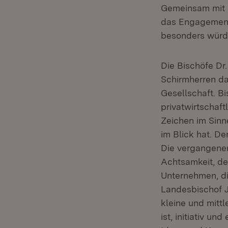
Gemeinsam mit u
das Engagement 
besonders würd
Die Bischöfe Dr.
Schirmherren d
Gesellschaft. B
privatwirtschaf
Zeichen im Sinn
im Blick hat. D
Die vergangenen
Achtsamkeit, d
Unternehmen, di
Landesbischof Ju
kleine und mitt
ist, initiativ u