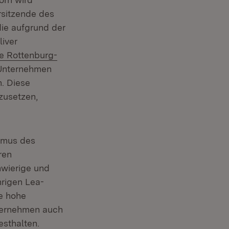
rsitzende des
ie aufgrund der
iver
e Rottenburg-
e Unternehmen
n. Diese
zusetzen,
ismus des
ren
hwierige und
hrigen Lea-
e hohe
ternehmen auch
esthalten.