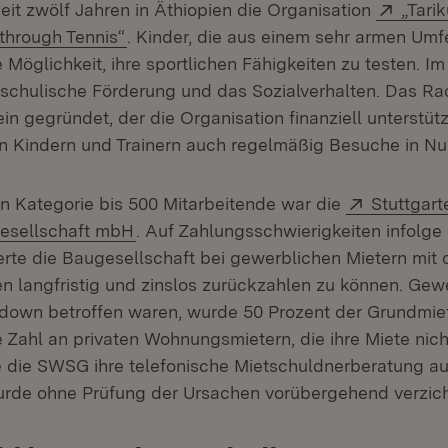
Exter
eit zwölf Jahren in Äthiopien die Organisation
„Tari
(Öffnet in neuem Fenster)
 through Tennis“
. Kinder, die aus einem sehr armen Um
e Möglichkeit, ihre sportlichen Fähigkeiten zu testen. Im
 schulische Förderung und das Sozialverhalten. Das Ra
in gegründet, der die Organisation finanziell unterstütz
n Kindern und Trainern auch regelmäßig Besuche in Nu
Extern:
en Kategorie bis 500 Mitarbeitende war die
Stuttgar
(Öffnet in neuem Fenster)
esellschaft mbH
. Auf Zahlungsschwierigkeiten infolge
rte die Baugesellschaft bei gewerblichen Mietern mit
en langfristig und zinslos zurückzahlen zu können. Gew
down betroffen waren, wurde 50 Prozent der Grundmiet
Zahl an privaten Wohnungsmietern, die ihre Miete nich
e die SWSG ihre telefonische Mietschuldnerberatung aus
rde ohne Prüfung der Ursachen vorübergehend verzich