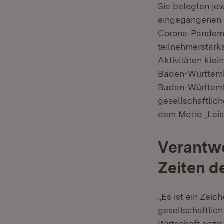
Sie belegten je
eingegangenen 
Corona-Pandemie
teilnehmerstärk
Aktivitäten kle
Baden-Württembe
Baden-Württembe
gesellschaftlic
dem Motto „Lei
Verantw
Zeiten d
„Es ist ein Zeic
gesellschaftlich
Wirtschaft sozi