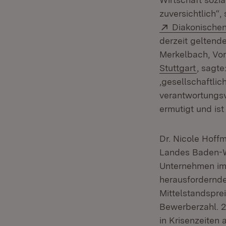
zuversichtlich“,
Extern:
Diakonische
derzeit geltend
Merkelbach, Vo
(Öffnet
Stuttgart
, sagte
‚gesellschaftli
verantwortungsv
ermutigt und ist
Dr. Nicole Hoffm
Landes Baden-Wü
Unternehmen im 
herausfordernde
Mittelstandspre
Bewerberzahl. 
in Krisenzeiten