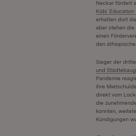
Neckar fördert s
Kids` Education
erhalten dort di
aber stehen die
einen Fördervere
den äthiopische
Sieger der dritt
und Städtebaug
Pandemie reagie
ihre Mietschuld
direkt vom Lock
die zunehmende 
konnten, weitet
Kündigungen wu