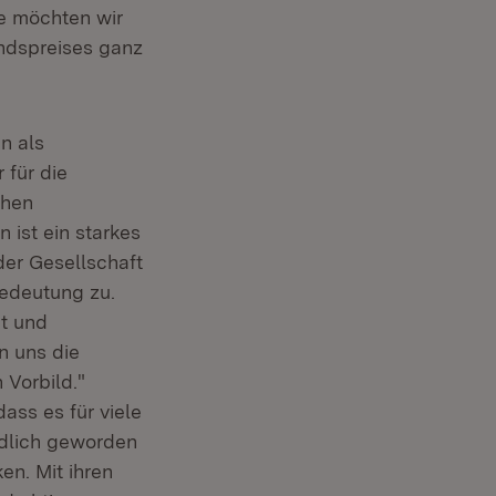
e möchten wir
andspreises ganz
n als
für die
chen
 ist ein starkes
der Gesellschaft
Bedeutung zu.
ät und
n uns die
 Vorbild."
ass es für viele
ndlich geworden
en. Mit ihren