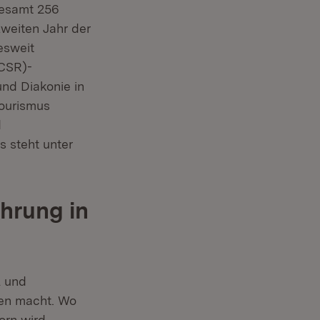
sgesamt 256
weiten Jahr der
esweit
(CSR)-
Öffnet in neuem Fenster)
nd Diakonie in
Tourismus
d
s steht unter
hrung in
l und
ffen macht. Wo
orn wird