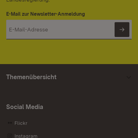
E-Mail zur Newsletter-Anmeldung
News
Themenübersicht
Social Media
Flickr
Instagram