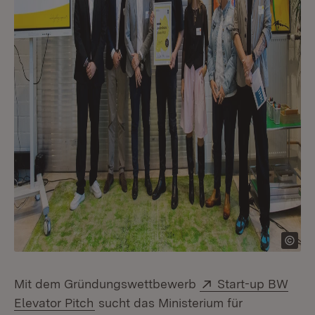
Extern:
Mit dem Gründungswettbewerb
Start-up BW
(Öffnet in neuem Fenster)
Elevator Pitch
sucht das Ministerium für