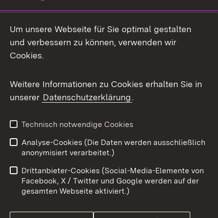
LinkedIn
Um unsere Webseite für Sie optimal gestalten
Mastodon
und verbessern zu können, verwenden wir
Cookies.
Messenger
Social Wall
Weitere Informationen zu Cookies erhalten Sie in
unserer
Datenschutzerklärung
.
X / Twitter
Youtube
Technisch notwendige Cookies
Analyse-Cookies (Die Daten werden ausschließlich
Zum 
anonymisiert verarbeitet.)
Impressum
Kontakt
Drittanbieter-Cookies (Social-Media-Elemente von
Benutzungshinweise
Barrierefreiheit
Facebook, X / Twitter und Google werden auf der
gesamten Webseite aktiviert.)
Datenschutz
Cookies