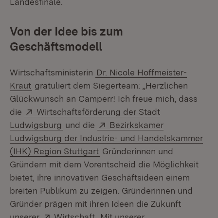
Landesfinale.
Von der Idee bis zum
Geschäftsmodell
Wirtschaftsministerin
Dr. Nicole Hoffmeister-
Kraut
gratuliert dem Siegerteam: „Herzlichen
Glückwunsch an Camperr! Ich freue mich, dass
Extern:
die
Wirtschaftsförderung der Stadt
(Öffnet in neuem Fenster)
Extern:
Ludwigsburg
und die
Bezirkskamer
Ludwigsburg der Industrie- und Handelskammer
(Öffnet in neuem Fenster)
(IHK) Region Stuttgart
Gründerinnen und
Gründern mit dem Vorentscheid die Möglichkeit
bietet, ihre innovativen Geschäftsideen einem
breiten Publikum zu zeigen. Gründerinnen und
Gründer prägen mit ihren Ideen die Zukunft
Extern:
(Öffnet in neuem Fenster)
unserer
Wirtschaft
. Mit unserer