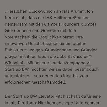
„Herzlichen Glückwunsch an Nils Krumm! Ich
freue mich, dass die IHK Heilbronn-Franken
gemeinsam mit den Campus Founders gGmbH
Gründerinnen und Gründern mit dem
Vorentscheid die Möglichkeit bietet, ihre
innovativen Geschäftsideen einem breiten
Publikum zu zeigen. Gründerinnen und Gründer
Extern
prägen mit ihren Ideen die Zukunft unserer
(Öffnet in neuem Fenster)
Extern:
Wirtschaft
. Mit unserer Landeskampagne
(Öffnet in neuem Fenster)
Start-up BW
möchten wir sie dabei bestmöglich
unterstützen – von der ersten Idee bis zum
erfolgreichen Geschäftsmodell.
Der Start-up BW Elevator Pitch schafft dafür eine
ideale Plattform: Hier können junge Unternehmen