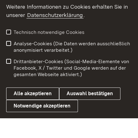
Social Wall
Weitere Informationen zu Cookies erhalten Sie in
unserer
Datenschutzerklärung
.
X / Twitter
Youtube
Technisch notwendige Cookies
Analyse-Cookies (Die Daten werden ausschließlich
Zum 
anonymisiert verarbeitet.)
Impressum
Kontakt
Drittanbieter-Cookies (Social-Media-Elemente von
Benutzungshinweise
Barrierefreiheit
Facebook, X / Twitter und Google werden auf der
gesamten Webseite aktiviert.)
Datenschutz
Cookies
Alle akzeptieren
Auswahl bestätigen
Notwendige akzeptieren
Link zum Landesportal