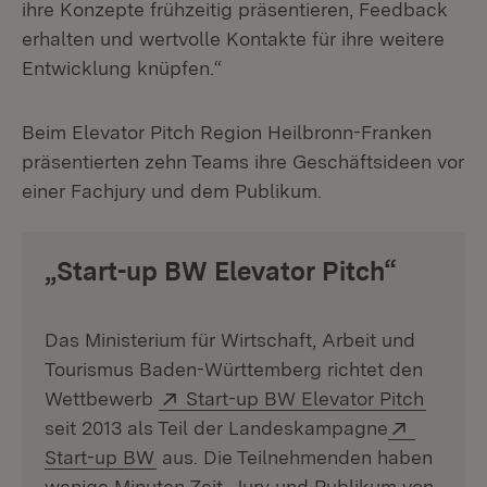
ihre Konzepte frühzeitig präsentieren, Feedback
erhalten und wertvolle Kontakte für ihre weitere
Entwicklung knüpfen.“
Beim Elevator Pitch Region Heilbronn-Franken
präsentierten zehn Teams ihre Geschäftsideen vor
einer Fachjury und dem Publikum.
„Start-up BW Elevator Pitch“
Das Ministerium für Wirtschaft, Arbeit und
Tourismus Baden-Württemberg richtet den
Extern:
(Öffne
Wettbewerb
Start-up BW Elevator Pitch
Extern:
seit 2013 als Teil der Landeskampagne
(Öffnet in neuem Fenster)
Start-up BW
aus. Die Teilnehmenden haben
wenige Minuten Zeit, Jury und Publikum von