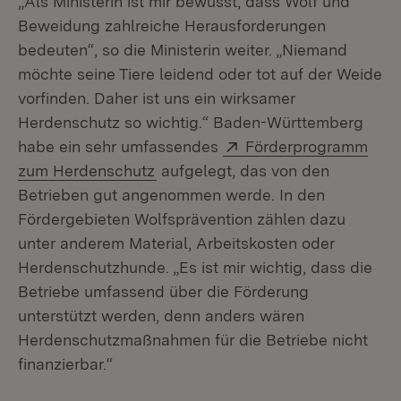
„Als Ministerin ist mir bewusst, dass Wolf und
Beweidung zahlreiche Herausforderungen
bedeuten“, so die Ministerin weiter. „Niemand
möchte seine Tiere leidend oder tot auf der Weide
vorfinden. Daher ist uns ein wirksamer
Herdenschutz so wichtig.“ Baden-Württemberg
Extern:
habe ein sehr umfassendes
Förderprogramm
(Öffnet in neuem Fenster)
zum Herdenschutz
aufgelegt, das von den
Betrieben gut angenommen werde. In den
Fördergebieten Wolfsprävention zählen dazu
unter anderem Material, Arbeitskosten oder
Herdenschutzhunde. „Es ist mir wichtig, dass die
Betriebe umfassend über die Förderung
unterstützt werden, denn anders wären
Herdenschutzmaßnahmen für die Betriebe nicht
finanzierbar.“