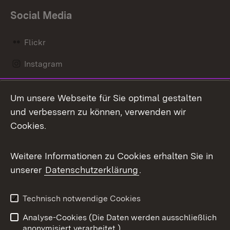
Social Media
Flickr
Instagram
LinkedIn
Um unsere Webseite für Sie optimal gestalten
Mastodon
und verbessern zu können, verwenden wir
Cookies.
Messenger
Social Wall
Weitere Informationen zu Cookies erhalten Sie in
unserer
Datenschutzerklärung
.
X / Twitter
Youtube
Technisch notwendige Cookies
Analyse-Cookies (Die Daten werden ausschließlich
Zum 
anonymisiert verarbeitet.)