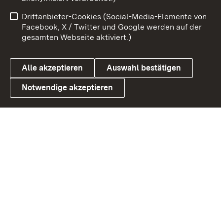
Impressum
Kontakt
Drittanbieter-Cookies (Social-Media-Elemente von
Benutzungshinweise
Barrierefreiheit
Facebook, X / Twitter und Google werden auf der
gesamten Webseite aktiviert.)
Datenschutz
Cookies
Alle akzeptieren
Auswahl bestätigen
Notwendige akzeptieren
Link zum Landesportal