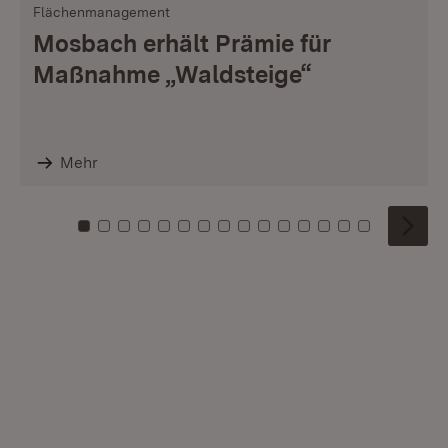
Flächenmanagement
Mosbach erhält Prämie für
Maßnahme „Waldsteige“
Mehr
Zu Kachel: 0
Zu Kachel: 1
Zu Kachel: 2
Zu Kachel: 3
Zu Kachel: 4
Zu Kachel: 5
Zu Kachel: 6
Zu Kachel: 7
Zu Kachel: 8
Zu Kachel: 9
Zu Kachel: 10
Zu Kachel: 11
Zu Kachel: 12
Zu Kachel: 1
Zu Kachel