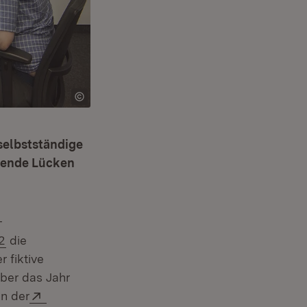
selbstständige
idende Lücken
-
(Öffnet in neuem Fenster)
2
die
 fiktive
m Fenster)
ber das Jahr
Extern:
n der