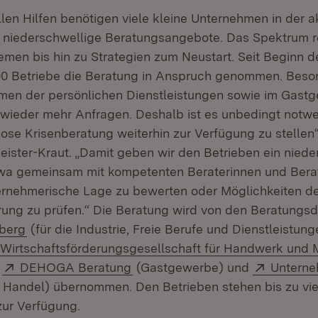
len Hilfen benötigen viele kleine Unternehmen in der a
r niederschwellige Beratungsangebote. Das Spektrum r
lemen bis hin zu Strategien zum Neustart. Seit Beginn 
00 Betriebe die Beratung in Anspruch genommen. Beso
men der persönlichen Dienstleistungen sowie im Gast
 wieder mehr Anfragen. Deshalb ist es unbedingt notwen
lose Krisenberatung weiterhin zur Verfügung zu stellen“
meister-Kraut. „Damit geben wir den Betrieben ein nied
wa gemeinsam mit kompetenten Beraterinnen und Berat
ternehmerische Lage zu bewerten oder Möglichkeiten d
erung zu prüfen.“ Die Beratung wird von den Beratungs
(Öffnet in neuem Fenster)
berg
(für die Industrie, Freie Berufe und Dienstleistung
Wirtschaftsförderungsgesellschaft für Handwerk und M
Extern:
(Öffnet in neuem Fenster)
Extern:
,
DEHOGA Beratung
(Gastgewerbe) und
Untern
in neuem Fenster)
 Handel) übernommen. Den Betrieben stehen bis zu vie
ur Verfügung.