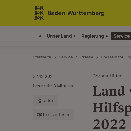
Zum Inhalt springen
Link zur Startseite
Unser Land
Regierung
Service
Startseite
Service
Presse
Pressemitteilu
Corona-Hilfen
22.12.2021
Land 
Lesezeit: 3 Minuten
Teilen
Hilfs
Text vorlesen
2022