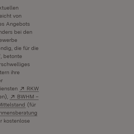
ktuellen
eicht von
des Angebots
nders bei den
gewerbe
dig, die für die
, betonte
erschwelliges
ern ihre
er
Extern:
diensten
RKW
Extern:
en),
BWHM –
(Öffnet in neuem Fenster)
ittelstand
(für
ehmensberatung
r kostenlose