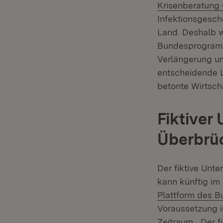
Krisenberatung
Infektionsgesch
Land. Deshalb w
Bundesprogrammen
Verlängerung un
entscheidende L
betonte Wirtscha
Fiktiver
Überbrü
Der fiktive Unt
kann künftig im
Plattform des 
Voraussetzung i
Zeitraum. „Der 