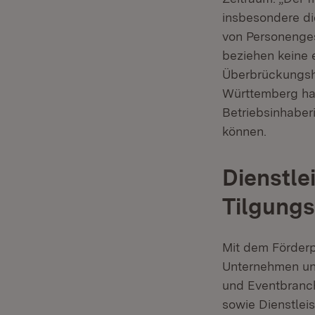
insbesondere di
von Personenges
beziehen keine e
Überbrückungshil
Württemberg hab
Betriebsinhaber
können.
Dienstl
Tilgung
Mit dem Förder
Unternehmen und
und Eventbranc
sowie Dienstlei