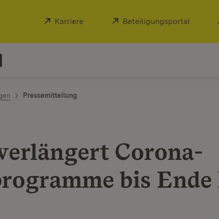
Extern:
Karriere
(Öffnet in neuem Fenster)
Extern:
Beteiligungsportal
(Öffnet
ngen
Pressemitteilung
verlängert Corona-
programme bis Ende