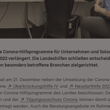
ie Corona-Hilfsprogramme für Unternehmen und Solo
2022 verlängert. Die Landeshilfen schließen entsche
n besonders betroffene Branchen zielgerichtet.
 hat am 21. Dezember neben der Umsetzung der Corona
Extern:
(Öffnet in neuem Fenster)
Extern:
mme
Überbrückungshilfe IV
und
Neustarthilfe 202
r Corona-Hilfsprogramme des Landes beschlossen. Der
Extern:
(Öffnet in neue
n und der
Tilgungszuschuss Corona
können damit ü
antragt werden. Auch die Beratungsangebote im Rahme