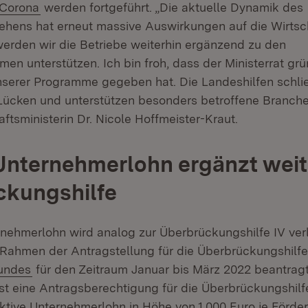
(Öffnet in neuem Fenster)
 Corona
werden fortgeführt. „Die aktuelle Dynamik des
ehens hat erneut massive Auswirkungen auf die Wirtsc
erden wir die Betriebe weiterhin ergänzend zu den
 unterstützen. Ich bin froh, dass der Ministerrat grün
serer Programme gegeben hat. Die Landeshilfen schli
ücken und unterstützen besonders betroffene Branchen
ftsministerin Dr. Nicole Hoffmeister-Kraut.
 Unternehmerlohn ergänzt weit
ckungshilfe
ernehmerlohn wird analog zur Überbrückungshilfe IV ver
 Rahmen der Antragstellung für die Überbrückungshilfe
(Öffnet in neuem Fenster)
Bundes
für den Zeitraum Januar bis März 2022 beantrag
st eine Antragsberechtigung für die Überbrückungshilf
fiktive Unternehmerlohn in Höhe von 1.000 Euro je Förd