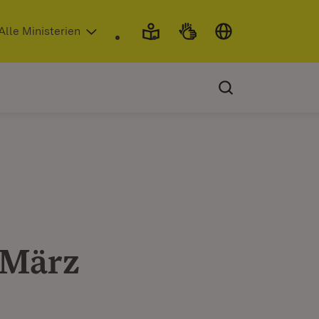
 in neuem Fenster)
Alle Ministerien
 März