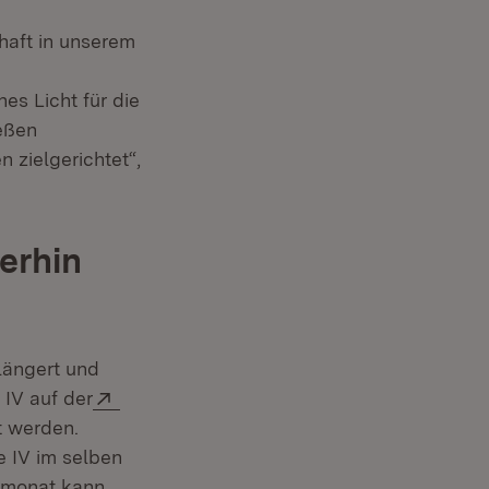
haft in unserem
es Licht für die
eßen
 zielgerichtet“,
erhin
längert und
Extern:
 IV auf der
t werden.
e IV im selben
ermonat kann