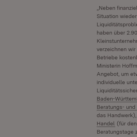
„Neben finanziel
Situation wiede
Liquiditätsprob
haben über 2.9
Kleinstunterneh
verzeichnen wir
Betriebe kosten
Ministerin Hoff
Angebot, um et
individuelle un
Liquiditätssich
Baden-Württem
Beratungs- und 
das Handwerk)
(Öffnet 
Handel
(für den
Beratungstage z