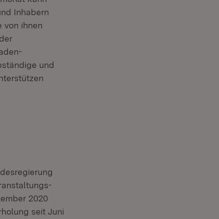
und Inhabern
e von ihnen
 der
Baden-
lbständige und
nterstützen
ndesregierung
ranstaltungs-
ptember 2020
holung seit Juni