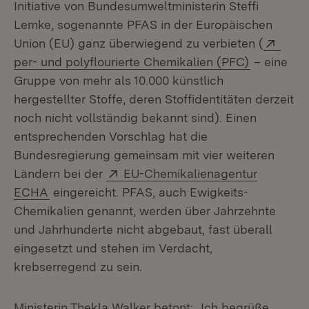
Initiative von Bundesumweltministerin Steffi
Lemke, sogenannte PFAS in der Europäischen
Exter
Union (EU) ganz überwiegend zu verbieten (
(Öffnet in
per- und polyflourierte Chemikalien (PFC)
– eine
Gruppe von mehr als 10.000 künstlich
hergestellter Stoffe, deren Stoffidentitäten derzeit
noch nicht vollständig bekannt sind). Einen
entsprechenden Vorschlag hat die
Bundesregierung gemeinsam mit vier weiteren
Extern:
Ländern bei der
EU-Chemikalienagentur
(Öffnet in neuem Fenster)
ECHA
eingereicht. PFAS, auch Ewigkeits-
Chemikalien genannt, werden über Jahrzehnte
und Jahrhunderte nicht abgebaut, fast überall
eingesetzt und stehen im Verdacht,
krebserregend zu sein.
Ministerin Thekla Walker betont: „Ich begrüße