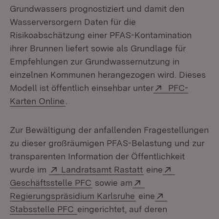
Grundwassers prognostiziert und damit den
Wasserversorgern Daten für die
Risikoabschätzung einer PFAS-Kontamination
ihrer Brunnen liefert sowie als Grundlage für
Empfehlungen zur Grundwassernutzung in
einzelnen Kommunen herangezogen wird. Dieses
Extern:
Modell ist öffentlich einsehbar unter
PFC-
(Öffnet in neuem Fenster)
Karten Online
.
Zur Bewältigung der anfallenden Fragestellungen
zu dieser großräumigen PFAS-Belastung und zur
transparenten Information der Öffentlichkeit
Extern:
(Öffnet in neuem F
Extern:
wurde im
Landratsamt Rastatt
eine
(Öffnet in neuem Fenster)
Extern:
Geschäftsstelle PFC
sowie am
(Öffnet in neuem Fen
Extern:
Regierungspräsidium Karlsruhe
eine
(Öffnet in neuem Fenster)
Stabsstelle PFC
eingerichtet, auf deren