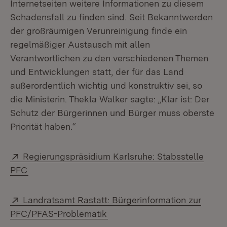
Internetseiten weitere Informationen zu diesem
Schadensfall zu finden sind. Seit Bekanntwerden
der großräumigen Verunreinigung finde ein
regelmäßiger Austausch mit allen
Verantwortlichen zu den verschiedenen Themen
und Entwicklungen statt, der für das Land
außerordentlich wichtig und konstruktiv sei, so
die Ministerin. Thekla Walker sagte: „Klar ist: Der
Schutz der Bürgerinnen und Bürger muss oberste
Priorität haben.“
Extern:
Regierungspräsidium Karlsruhe: Stabsstelle
(Öffnet in neuem Fenster)
PFC
Extern:
Landratsamt Rastatt: Bürgerinformation zur
(Öffnet in neuem Fenster)
PFC/PFAS-Problematik