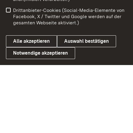
Impressum
Kontakt
Drittanbieter-Cookies (Social-Media-Elemente von
Benutzungshinweise
Barrierefreiheit
Facebook, X / Twitter und Google werden auf der
gesamten Webseite aktiviert.)
Datenschutz
Cookies
Alle akzeptieren
Auswahl bestätigen
Notwendige akzeptieren
Link zum Landesportal