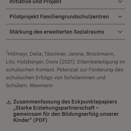
Initiative und Projekt
Pilotprojekt Familiengrundschulzentren
Stärkung des erweiterten Sozialraums
1
Hillmayr, Delia; Täschner, Janina; Brockmann,
Lilo; Holzberger, Doris (2021): Elternbeteiligung im
schulischen Kontext. Potenzial zur Förderung des
schulischen Erfolgs von Schülerinnen und
Schülern. Waxmann
Download:
Zusammenfassung des Eckpunktepapiers
„Starke Erziehungspartnerschaft –
gemeinsam für den Bildungserfolg unserer
Kinder“ (PDF)
(Öffnet in neuem Fenster)