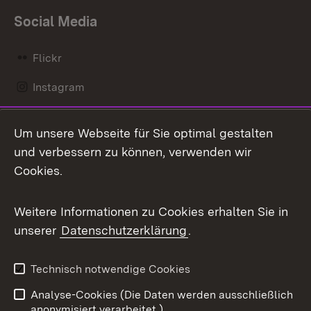
Social Media
Flickr
Instagram
LinkedIn
Um unsere Webseite für Sie optimal gestalten
Mastodon
und verbessern zu können, verwenden wir
Cookies.
Messenger
Social Wall
Weitere Informationen zu Cookies erhalten Sie in
unserer
Datenschutzerklärung
.
X / Twitter
Youtube
Technisch notwendige Cookies
Analyse-Cookies (Die Daten werden ausschließlich
Zum 
anonymisiert verarbeitet.)