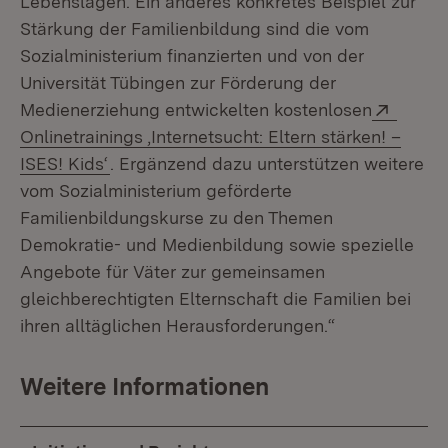
Lebenslagen. Ein anderes konkretes Beispiel zur
Stärkung der Familienbildung sind die vom
Sozialministerium finanzierten und von der
Universität Tübingen zur Förderung der
Extern
Medienerziehung entwickelten kostenlosen
Onlinetrainings ,Internetsucht: Eltern stärken! –
(Öffnet in neuem Fenster)
ISES! Kids‘
. Ergänzend dazu unterstützen weitere
vom Sozialministerium geförderte
Familienbildungskurse zu den Themen
Demokratie- und Medienbildung sowie spezielle
Angebote für Väter zur gemeinsamen
gleichberechtigten Elternschaft die Familien bei
ihren alltäglichen Herausforderungen.“
Weitere Informationen