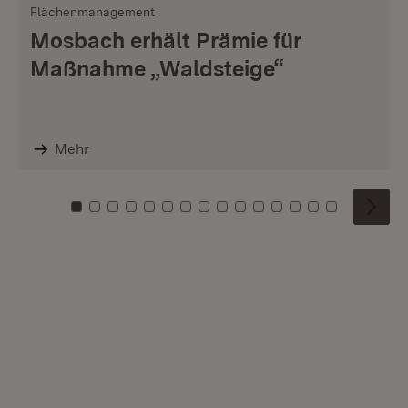
Flächenmanagement
Mosbach erhält Prämie für
Maßnahme „Waldsteige“
Mehr
Zu Kachel: 0
Zu Kachel: 1
Zu Kachel: 2
Zu Kachel: 3
Zu Kachel: 4
Zu Kachel: 5
Zu Kachel: 6
Zu Kachel: 7
Zu Kachel: 8
Zu Kachel: 9
Zu Kachel: 10
Zu Kachel: 11
Zu Kachel: 12
Zu Kachel: 1
Zu Kachel