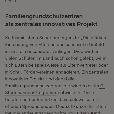
hinzu.
Familiengrundschulzentren
als zentrales innovatives Projekt
Kultusministerin Schopper ergänzte: „Die stärkere
Einbindung von Eltern in das schulische Umfeld
ist uns ein besonderes Anliegen. Dies wird an
vielen Schulen im Land auch schon gelebt, wenn
sich Eltern beispielsweise als Elternvertreter oder
in Schul-Fördervereinen engagieren. Ein zentrales
innovatives Projekt sind dabei die
Exte
Familiengrundschulzentren, die wir derzeit im
(Öffnet in neuem Fenster)
Startchancen-Programm
entwickeln. Diese
beraten und unterstützen, beispielsweise mit
offenen Sprechstunden, Deutschkursen für Eltern
mit Zuwanderungsgeschichte und Eltern-Kind-