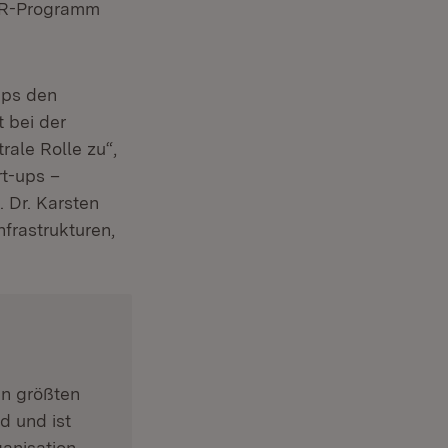
euem Fenster)
DLR-Programm
ups den
 bei der
ale Rolle zu“,
rt-ups –
 Dr. Karsten
frastrukturen,
neuem Fenster)
en größten
d und ist
anisation