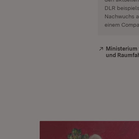
DLR beispiels
Nachwuchs ab
einem Compan
Extern:
Ministerium 
und Raumfa