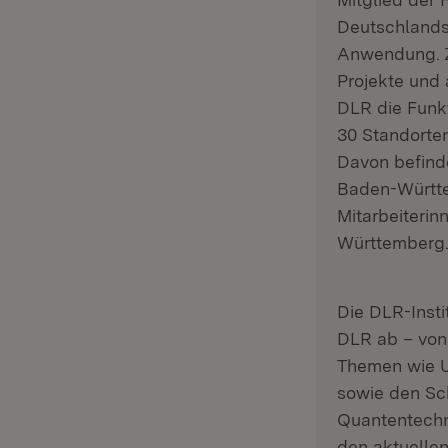
Deutschlands
Anwendung. Z
Projekte und 
DLR die Funk
30 Standorten
Davon befinde
Baden-Württe
Mitarbeiterin
Württemberg
Die DLR-Inst
DLR ab – von 
Themen wie Um
sowie den Sch
Quantentechno
den aktuelle