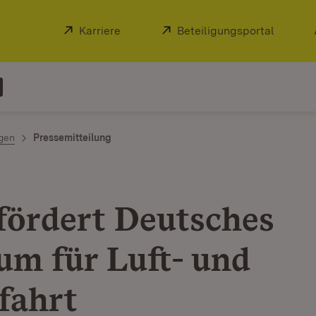
Extern:
Karriere
(Öffnet in neuem Fenster)
Extern:
Beteiligungsportal
(Öffnet
ngen
Pressemitteilung
fördert Deutsches
um für Luft- und
fahrt