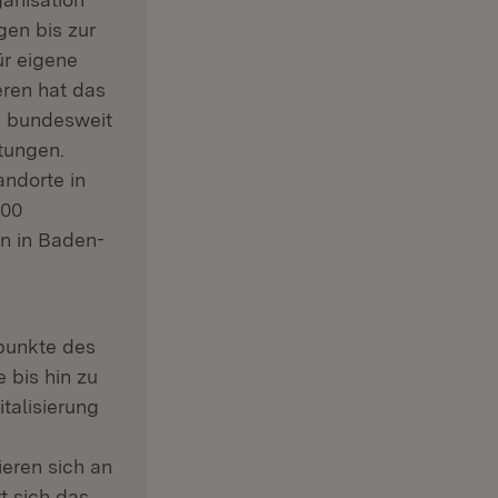
en bis zur
r eigene
eren hat das
n bundesweit
tungen.
andorte in
000
en in Baden-
punkte des
 bis hin zu
talisierung
ieren sich an
t sich das