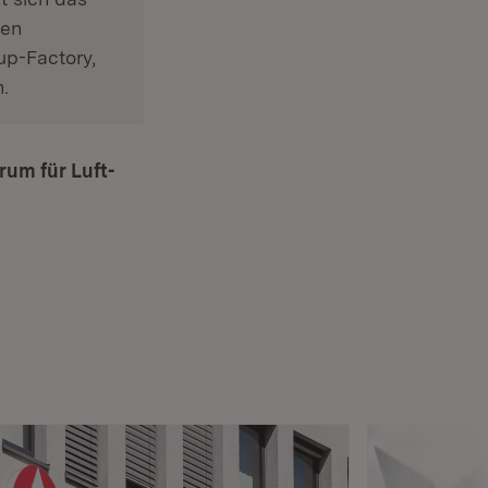
hen
up-Factory,
.
rum für Luft-