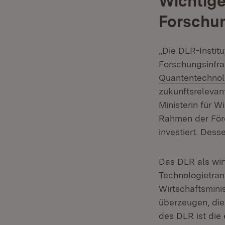
Wichtige
Forschun
„Die DLR-Institu
Forschungsinfra
Quantentechnol
zukunftsrelevan
Ministerin für W
Rahmen der Förd
investiert. Des
Das DLR als wir
Technologietran
Wirtschaftsmini
überzeugen, die
des DLR ist die