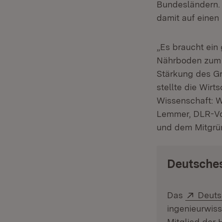
Bundesländern.
damit auf einen 
„Es braucht ei
Nährboden zum 
Stärkung des Gr
stellte die Wirt
Wissenschaft: W
Lemmer, DLR-Vor
und dem Mitgrü
Deutsches
Extern
Das
Deuts
ingenieurwiss
Mitglied der