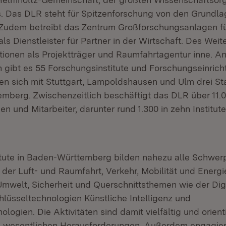
. Das DLR steht für Spitzenforschung von den Grundlag
udem betreibt das Zentrum Großforschungsanlagen fü
als Dienstleister für Partner in der Wirtschaft. Des Weit
tionen als Projektträger und Raumfahrtagentur inne. A
 gibt es 55 Forschungsinstitute und Forschungseinrich
n sich mit Stuttgart, Lampoldshausen und Ulm drei St
mberg. Zwischenzeitlich beschäftigt das DLR über 11.
nen und Mitarbeiter, darunter rund 1.300 in zehn Institut
.
itute in Baden-Württemberg bilden nahezu alle Schwer
der Luft- und Raumfahrt, Verkehr, Mobilität und Energie
welt, Sicherheit und Querschnittsthemen wie der Digi
lüsseltechnologien Künstliche Intelligenz und
logien. Die Aktivitäten sind damit vielfältig und orient
n wesentlichen Herausforderungen. Außerdem engagier