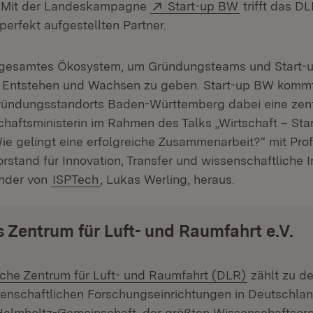
Extern:
(Öffnet in n
 Mit der Landeskampagne
Start-up BW
trifft das 
perfekt aufgestellten Partner.
n gesamtes Ökosystem, um Gründungsteams und Start-
Entstehen und Wachsen zu geben. Start-up BW kommt
ündungsstandorts Baden-Württemberg dabei eine zentr
schaftsministerin im Rahmen des Talks „Wirtschaft – Sta
ie gelingt eine erfolgreiche Zusammenarbeit?“ mit Prof.
stand für Innovation, Transfer und wissenschaftliche In
nder von
ISPTech
, Lukas Werling, heraus.
 Zentrum für Luft- und Raumfahrt e.V.
:
(Öffnet in 
che Zentrum für Luft- und Raumfahrt (DLR)
zählt zu d
enschaftlichen Forschungseinrichtungen in Deutschlan
 Helmholtz-Gemeinschaft, der größten Wissenschaftsorg