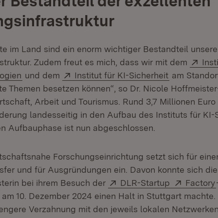
r Bestandteil der exzellenten
gsinfrastruktur
te im Land sind ein enorm wichtiger Bestandteil unsere
Exte
struktur. Zudem freut es mich, dass wir mit dem
Inst
(Öffnet in neuem Fenster)
Extern:
(Öffnet in n
ogien
und dem
Institut für KI-Sicherheit
am Standor
te Themen besetzen können“, so Dr. Nicole Hoffmeister
irtschaft, Arbeit und Tourismus. Rund 3,7 Millionen Eu
erung landesseitig in den Aufbau des Instituts für KI-S
sen Aufbauphase ist nun abgeschlossen.
tschaftsnahe Forschungseinrichtung setzt sich für eine
sfer und für Ausgründungen ein. Davon konnte sich die
Extern:
(Öffnet in 
Extern:
sterin bei ihrem Besuch der
DLR-Startup
Factory
 am 10. Dezember 2024 einen Halt in Stuttgart machte. 
 engere Verzahnung mit den jeweils lokalen Netzwerken