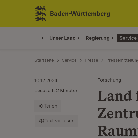
Zum Inhalt springen
Link zur Startseite
Unser Land
Regierung
Service
Startseite
Service
Presse
Pressemitteilu
Forschung
10.12.2024
Land 
Lesezeit: 2 Minuten
Teilen
Zentr
Text vorlesen
Raum