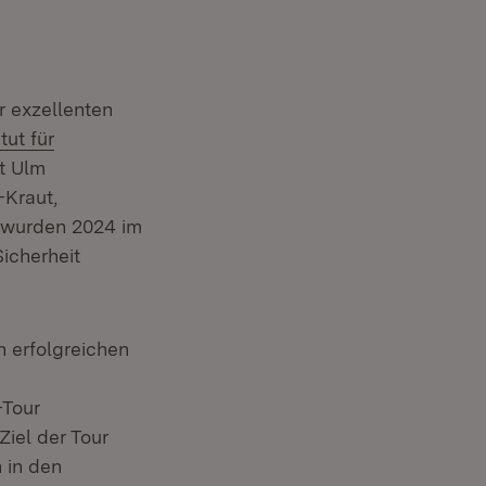
r exzellenten
rn:
itut für
euem Fenster)
t Ulm
-Kraut,
ro wurden 2024 im
icherheit
n erfolgreichen
neuem Fenster)
(Öffnet in neuem Fenster)
-Tour
Ziel der Tour
 in den