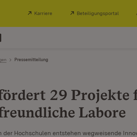
Extern:
Karriere
(Öffnet in neuem Fenster)
Extern:
Beteiligungsportal
(Öffnet
ngen
Pressemitteilung
fördert 29 Projekte 
freundliche Labore
n der Hochschulen entstehen wegweisende Inno