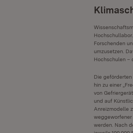
Klimasch
Wissenschaftsmi
Hochschullabor.
Forschenden und
umzusetzen. Dav
Hochschulen – 
Die geförderten
hin zu einer „F
von Gefrierger
und auf Künstli
Anreizmodelle z
weggeworfener P
werden. Nach de
jeweils 100.000