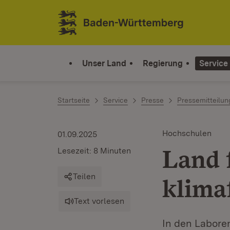
Zum Inhalt springen
Link zur Startseite
Unser Land
Regierung
Service
Startseite
Service
Presse
Pressemitteilu
Hochschulen
01.09.2025
Land 
Lesezeit: 8 Minuten
Teilen
klima
Text vorlesen
In den Labore