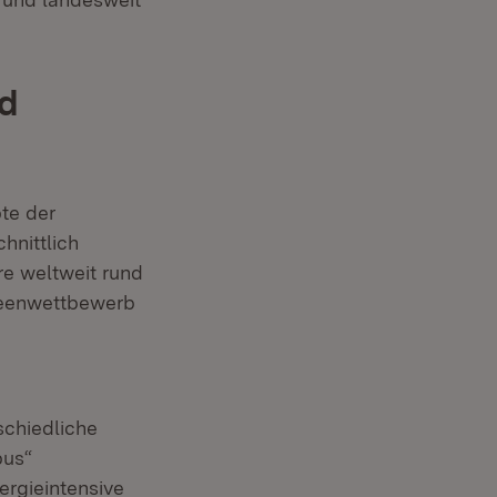
nd
te der
hnittlich
e weltweit rund
Ideenwettbewerb
schiedliche
pus“
ergieintensive