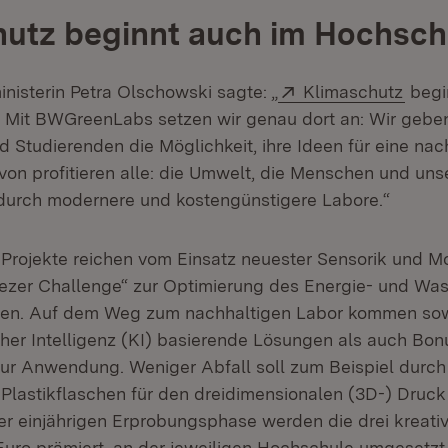
utz beginnt auch im Hochsch
Extern:
(Öffn
nisterin Petra Olschowski sagte: „
Klimaschutz
begi
 Mit BWGreenLabs setzen wir genau dort an: Wir gebe
 Studierenden die Möglichkeit, ihre Ideen für eine nac
on profitieren alle: die Umwelt, die Menschen und uns
durch modernere und kostengünstigere Labore.“
 Projekte reichen vom Einsatz neuester Sensorik und Mo
reezer Challenge“ zur Optimierung des Energie- und Wa
äten. Auf dem Weg zum nachhaltigen Labor kommen sow
cher Intelligenz (KI) basierende Lösungen als auch Bon
ur Anwendung. Weniger Abfall soll zum Beispiel durch
lastikflaschen für den dreidimensionalen (3D-) Druck
r einjährigen Erprobungsphase werden die drei kreativ
 Euro prämiert, an der jeweiligen Hochschule umgesetz