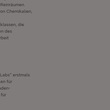
n Reinräumen.
von Chemikalien,
klassen, die
en des
beit
Labs“ erstmals
en für
aden-
für