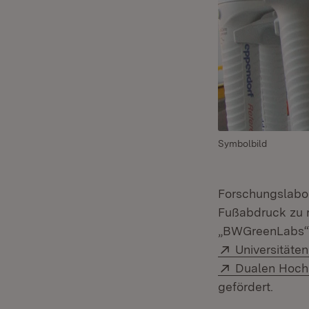
Symbolbild
Forschungslabor
Fußabdruck zu r
„BWGreenLabs“ a
Extern:
Universitäten
Extern:
Dualen Hoch
gefördert.