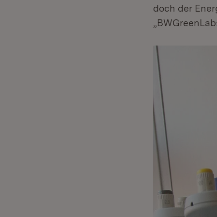
doch der Ener
„BWGreenLabs“