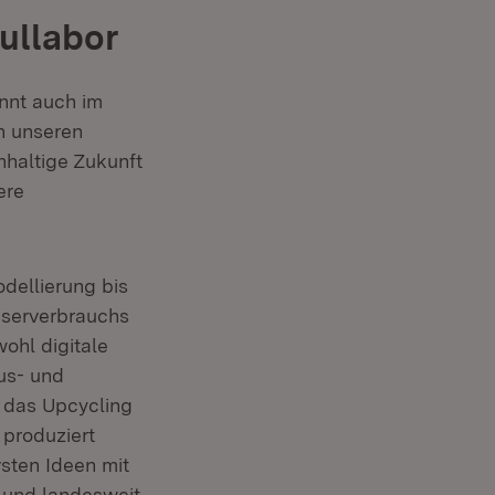
ullabor
et in neuem Fenster)
nnt auch im
n unseren
hhaltige Zukunft
ere
dellierung bis
sserverbrauchs
ohl digitale
us- und
 das Upcycling
 produziert
sten Ideen mit
t und landesweit