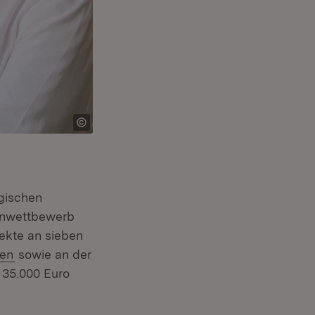
gischen
eenwettbewerb
ekte an sieben
(Öffnet in neuem Fenster)
ten
sowie an der
Fenster)
u 35.000 Euro