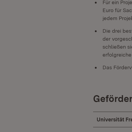
Für ein Proj
Euro für Sa
jedem Proje
Die drei be
der vorgesc
schließen s
erfolgreich
Das Förderv
Geförder
Universität Fr