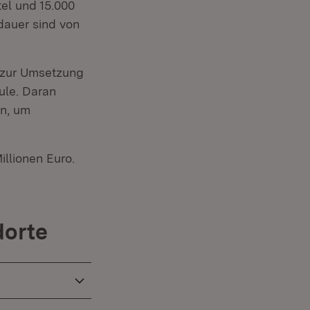
tel und 15.000
dauer sind von
 zur Umsetzung
ule. Daran
an, um
llionen Euro.
dorte