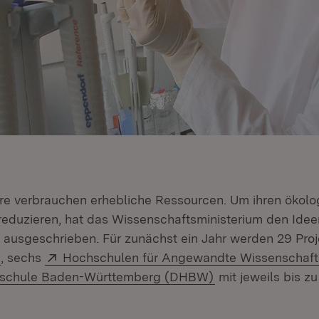
e verbrauchen erhebliche Ressourcen. Um ihren ökolo
eduzieren, hat das Wissenschaftsministerium den Id
usgeschrieben. Für zunächst ein Jahr werden 29 Proj
(Öffnet in neuem Fenster)
Extern:
, sechs
Hochschulen für Angewandte Wissenschaf
(Öffnet in neuem 
schule Baden-Württemberg (DHBW)
mit jeweils bis z