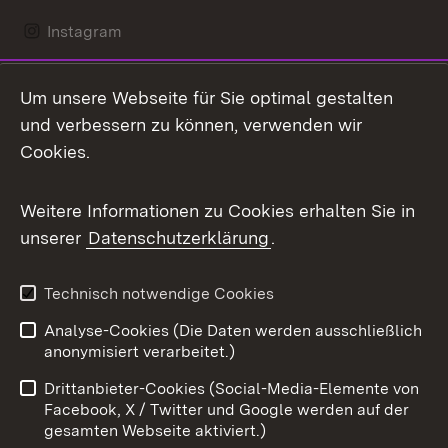
Instagram
LinkedIn
Um unsere Webseite für Sie optimal gestalten
Mastodon
und verbessern zu können, verwenden wir
Cookies.
Messenger
Social Wall
Weitere Informationen zu Cookies erhalten Sie in
unserer
Datenschutzerklärung
.
X / Twitter
Youtube
Technisch notwendige Cookies
Analyse-Cookies (Die Daten werden ausschließlich
Zum 
anonymisiert verarbeitet.)
Impressum
Kontakt
Drittanbieter-Cookies (Social-Media-Elemente von
Benutzungshinweise
Barrierefreiheit
Facebook, X / Twitter und Google werden auf der
gesamten Webseite aktiviert.)
Datenschutz
Cookies