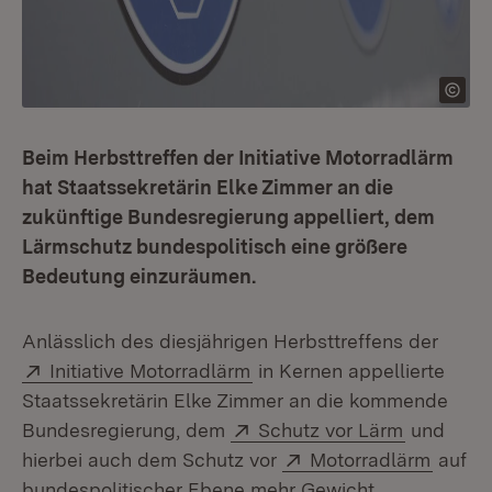
Beim Herbsttreffen der Initiative Motorradlärm
hat Staatssekretärin Elke Zimmer an die
zukünftige Bundesregierung appelliert, dem
Lärmschutz bundespolitisch eine größere
Bedeutung einzuräumen.
Anlässlich des diesjährigen Herbsttreffens der
Extern:
(Öffnet in neuem Fenster)
Initiative Motorradlärm
in Kernen appellierte
Staatssekretärin Elke Zimmer an die kommende
Extern:
(Öffnet i
Bundesregierung, dem
Schutz vor Lärm
und
Extern:
(Öffne
hierbei auch dem Schutz vor
Motorradlärm
auf
bundespolitischer Ebene mehr Gewicht