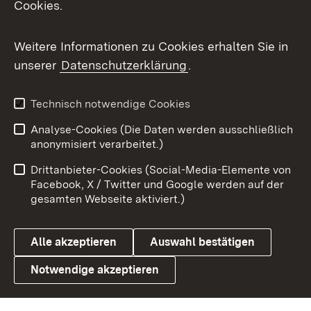
Cookies.
Messenger
Social Wall
Weitere Informationen zu Cookies erhalten Sie in
unserer
Datenschutzerklärung
.
X / Twitter
Youtube
Technisch notwendige Cookies
Analyse-Cookies (Die Daten werden ausschließlich
Zum 
anonymisiert verarbeitet.)
Impressum
Kontakt
Drittanbieter-Cookies (Social-Media-Elemente von
Benutzungshinweise
Barrierefreiheit
Facebook, X / Twitter und Google werden auf der
gesamten Webseite aktiviert.)
Datenschutz
Cookies
Alle akzeptieren
Auswahl bestätigen
Notwendige akzeptieren
Link zum Landesportal