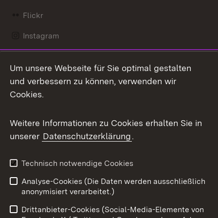
Flickr
Instagram
LinkedIn
Um unsere Webseite für Sie optimal gestalten
Mastodon
und verbessern zu können, verwenden wir
Cookies.
Messenger
Social Wall
Weitere Informationen zu Cookies erhalten Sie in
unserer
Datenschutzerklärung
.
X / Twitter
Youtube
Technisch notwendige Cookies
Analyse-Cookies (Die Daten werden ausschließlich
Zum 
anonymisiert verarbeitet.)
Impressum
Kontakt
Drittanbieter-Cookies (Social-Media-Elemente von
Benutzungshinweise
Barrierefreiheit