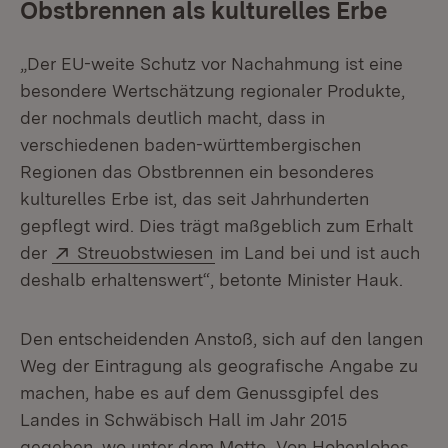
Obstbrennen als kulturelles Erbe
„Der EU-weite Schutz vor Nachahmung ist eine
besondere Wertschätzung regionaler Produkte,
der nochmals deutlich macht, dass in
verschiedenen baden-württembergischen
Regionen das Obstbrennen ein besonderes
kulturelles Erbe ist, das seit Jahrhunderten
gepflegt wird. Dies trägt maßgeblich zum Erhalt
Extern:
(Öffnet in neuem Fenster)
der
Streuobstwiesen
im Land bei und ist auch
deshalb erhaltenswert“, betonte Minister Hauk.
Den entscheidenden Anstoß, sich auf den langen
Weg der Eintragung als geografische Angabe zu
machen, habe es auf dem Genussgipfel des
Landes in Schwäbisch Hall im Jahr 2015
gegeben, wo unter dem Motto „Von Hohenlohes