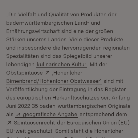
„Die Vielfalt und Qualität von Produkten der
baden-württembergischen Land- und
Ernährungswirtschaft sind eine der großen
Stärken unseres Landes. Viele dieser Produkte
und insbesondere die hervorragenden regionalen
Spezialitäten sind das Spiegelbild unserer
lebendigen
kulinarischen Kultur
. Mit der
Extern:
Obstspirituose
‚Hohenloher
(Öffnet in neu
Birnenbrand/Hohenloher Obstwasser‘
sind mit
Veröffentlichung der Eintragung in das Register
des europäischen Herkunftsschutzes seit Anfang
Juni 2022 35 baden-württembergischen Originale
Extern:
(Öffnet in neuem Fenste
als
geografische Angabe
entsprechend dem
Extern:
(Öffnet in neuem Fenster)
Spirituosenrecht
der Europäischen Union (EU)
EU-weit geschützt. Somit steht die Hohenloher