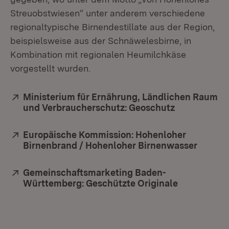
Streuobstwiesen“ unter anderem verschiedene
regionaltypische Birnendestillate aus der Region,
beispielsweise aus der Schnäwelesbirne, in
Kombination mit regionalen Heumilchkäse
vorgestellt wurden.
Extern:
Ministerium für Ernährung, Ländlichen Raum
und Verbraucherschutz: Geoschutz
(Öffnet in n
Extern:
Europäische Kommission: Hohenloher
Birnenbrand / Hohenloher Birnenwasser
(Öffnet
Extern:
Gemeinschaftsmarketing Baden-
Württemberg: Geschützte Originale
(Öffnet in 