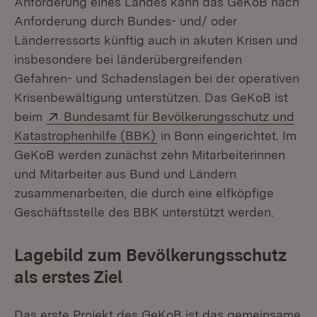
Anforderung eines Landes kann das GeKoB nach
Anforderung durch Bundes- und/ oder
Länderressorts künftig auch in akuten Krisen und
insbesondere bei länderübergreifenden
Gefahren- und Schadenslagen bei der operativen
Krisenbewältigung unterstützen. Das GeKoB ist
Extern:
beim
Bundesamt für Bevölkerungsschutz und
(Öffnet in neuem Fenster)
Katastrophenhilfe (BBK)
in Bonn eingerichtet. Im
GeKoB werden zunächst zehn Mitarbeiterinnen
und Mitarbeiter aus Bund und Ländern
zusammenarbeiten, die durch eine elfköpfige
Geschäftsstelle des BBK unterstützt werden.
Lagebild zum Bevölkerungsschutz
als erstes Ziel
Das erste Projekt des GeKoB ist das gemeinsame