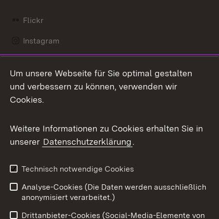
Flickr
Instagram
LinkedIn
Um unsere Webseite für Sie optimal gestalten
Mastodon
und verbessern zu können, verwenden wir
Cookies.
Messenger
Social Wall
Weitere Informationen zu Cookies erhalten Sie in
unserer
Datenschutzerklärung
.
X / Twitter
Youtube
Technisch notwendige Cookies
Analyse-Cookies (Die Daten werden ausschließlich
Zum 
anonymisiert verarbeitet.)
Impressum
Kontakt
Drittanbieter-Cookies (Social-Media-Elemente von