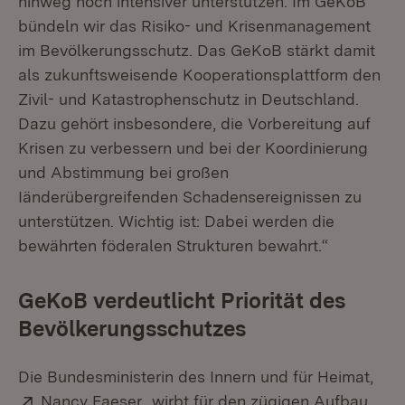
hinweg noch intensiver unterstützen. Im GeKoB
bündeln wir das Risiko- und Krisenmanagement
im Bevölkerungsschutz. Das GeKoB stärkt damit
als zukunftsweisende Kooperationsplattform den
Zivil- und Katastrophenschutz in Deutschland.
Dazu gehört insbesondere, die Vorbereitung auf
Krisen zu verbessern und bei der Koordinierung
und Abstimmung bei großen
Iänderübergreifenden Schadensereignissen zu
unterstützen. Wichtig ist: Dabei werden die
bewährten föderalen Strukturen bewahrt.“
GeKoB verdeutlicht Priorität des
Bevölkerungsschutzes
Die Bundesministerin des Innern und für Heimat,
Extern:
(Öffnet in neuem Fenster)
Nancy Faeser
, wirbt für den zügigen Aufbau