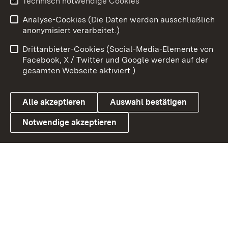
Technisch notwendige Cookies
Analyse-Cookies (Die Daten werden ausschließlich
Zum 
anonymisiert verarbeitet.)
Impressum
Kontakt
Drittanbieter-Cookies (Social-Media-Elemente von
Benutzungshinweise
Barrierefreiheit
Facebook, X / Twitter und Google werden auf der
gesamten Webseite aktiviert.)
Datenschutz
Cookies
Alle akzeptieren
Auswahl bestätigen
Notwendige akzeptieren
Link zum Landesportal