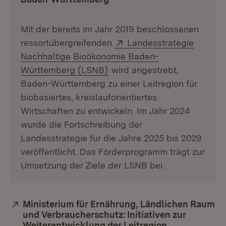
Mit der bereits im Jahr 2019 beschlossenen
Extern:
ressortübergreifenden
Landesstrategie
Nachhaltige Bioökonomie Baden-
(Öffnet in neuem Fenster)
Württemberg (LSNB)
wird angestrebt,
Baden-Württemberg zu einer Leitregion für
biobasiertes, kreislauforientiertes
Wirtschaften zu entwickeln. Im Jahr 2024
wurde die Fortschreibung der
Landesstrategie für die Jahre 2025 bis 2029
veröffentlicht. Das Förderprogramm trägt zur
Umsetzung der Ziele der LSNB bei.
Extern:
Ministerium für Ernährung, Ländlichen Raum
und Verbraucherschutz: Initiativen zur
Weiterentwicklung der Leitregion