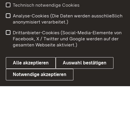
Youtube
Technisch notwendige Cookies
Analyse-Cookies (Die Daten werden ausschließlich
Zum 
anonymisiert verarbeitet.)
Impressum
Kontakt
Drittanbieter-Cookies (Social-Media-Elemente von
Benutzungshinweise
Barrierefreiheit
Facebook, X / Twitter und Google werden auf der
gesamten Webseite aktiviert.)
Datenschutz
Cookies
Alle akzeptieren
Auswahl bestätigen
Notwendige akzeptieren
Link zum Landesportal