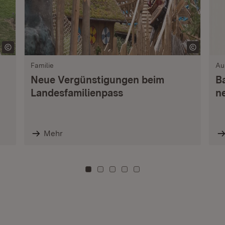
Familie
Au
Neue Vergünstigungen beim
B
Landesfamilienpass
n
Mehr
Zu Kachel: 0
Zu Kachel: 3
Zu Kachel: 6
Zu Kachel: 9
Zu Kachel: 12