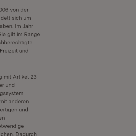
006 von der
delt sich um
haben. Im Jahr
ie gilt im Range
chberechtigte
Freizeit und
 mit Artikel 23
Fenster)
er und
ngssystem
mit anderen
ertigen und
en
otwendige
ichen. Dadurch