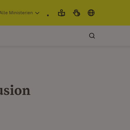
 in neuem Fenster)
Alle Ministerien
usion