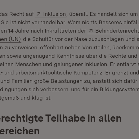
Extern:
(Öffnet in neuem Fenster)
das Recht auf
Inklusion
, überall. Es handelt sich u
Sie ist nicht verhandelbar. Wem nichts Besseres einfäl
Extern:
en 14 Jahre nach Inkrafttreten der
Behindertenrecht
(Öffnet in neuem Fenster)
nen (UN)
die Schultür vor der Nase zuzuschlagen und s
n zu verweisen, offenbart neben Vorurteilen, überkom
en sowie ungenügend Kenntnisse über die Rechte und 
zelnen Menschen und gelungener Inklusion. Er entlarvt 
l- und arbeitsmarktpolitische Kompetenz. Er grenzt und 
 und Familien große Belastungen zu, anstatt sich dafür
ngungen sich verbessern, und für ein Bildungssystem 
itgemäß und klug ist.
rechtigte Teilhabe in allen
ereichen