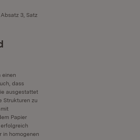
 Absatz 3, Satz
d
 einen
auch, dass
ie ausgestattet
e Strukturen zu
amit
dem Papier
erfolgreich
er in homogenen