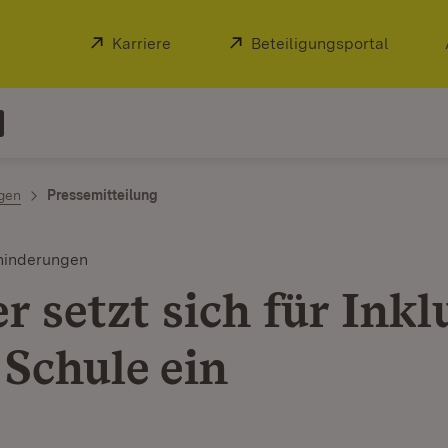
Extern:
Karriere
(Öffnet in neuem Fenster)
Extern:
Beteiligungsportal
(Öffnet
ngen
Pressemitteilung
hinderungen
r setzt sich für Inkl
 Schule ein