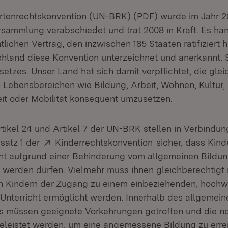
rtenrechtskonvention (UN-BRK) (PDF) wurde im Jahr 2
ammlung verabschiedet und trat 2008 in Kraft. Es han
tlichen Vertrag, den inzwischen 185 Staaten ratifiziert 
hland diese Konvention unterzeichnet und anerkannt. S
etzes. Unser Land hat sich damit verpflichtet, die glei
n Lebensbereichen wie Bildung, Arbeit, Wohnen, Kultur, 
it oder Mobilität konsequent umzusetzen.
ikel 24 und Artikel 7 der UN-BRK stellen in Verbindung
Extern:
(Öffnet in neuem 
bsatz 1 der
Kinderrechtskonvention
sicher, dass Kind
ht aufgrund einer Behinderung vom allgemeinen Bildu
werden dürfen. Vielmehr muss ihnen gleichberechtigt 
n Kindern der Zugang zu einem einbeziehenden, hochw
 Unterricht ermöglicht werden. Innerhalb des allgemein
s müssen geeignete Vorkehrungen getroffen und die n
eleistet werden, um eine angemessene Bildung zu erre