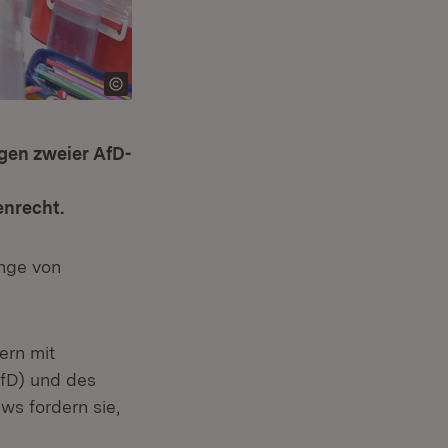
gen zweier AfD-
enrecht.
nge von
ern mit
AfD) und des
ws fordern sie,