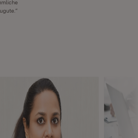
mmliche
zugute.“