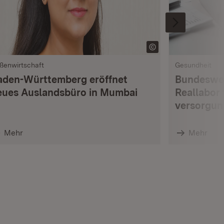
ßenwirtschaft
Gesundheit
aden-Württemberg eröffnet
Bundesweit
eues Auslandsbüro in Mumbai
Reallabor 
versorgun
Mehr
Mehr