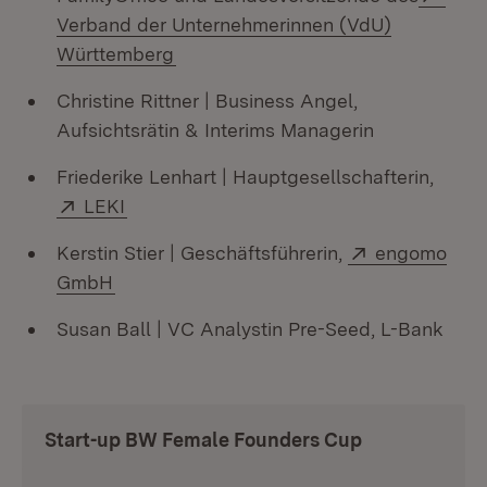
Verband der Unternehmerinnen (VdU)
(Öffnet in neuem Fenster)
Württemberg
Christine Rittner | Business Angel,
Aufsichtsrätin & Interims Managerin
Friederike Lenhart | Hauptgesellschafterin,
Extern:
(Öffnet in neuem Fenster)
LEKI
Extern:
Kerstin Stier | Geschäftsführerin,
engomo
(Öffnet in neuem Fenster)
GmbH
Susan Ball | VC Analystin Pre-Seed, L-Bank
Start-up BW Female Founders Cup