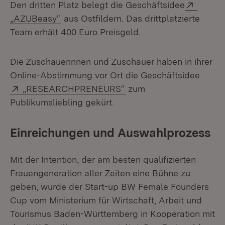
Extern
Den dritten Platz belegt die Geschäftsidee
(Öffnet in neuem Fenster)
„AZUBeasy“
aus Ostfildern. Das drittplatzierte
Team erhält 400 Euro Preisgeld.
Die Zuschauerinnen und Zuschauer haben in ihrer
Online-Abstimmung vor Ort die Geschäftsidee
Extern:
(Öffnet in neuem Fenste
„RESEARCHPRENEURS“
zum
Publikumsliebling gekürt.
Einreichungen und Auswahlprozess
Mit der Intention, der am besten qualifizierten
Frauengeneration aller Zeiten eine Bühne zu
geben, wurde der Start-up BW Female Founders
Cup vom Ministerium für Wirtschaft, Arbeit und
Tourismus Baden-Württemberg in Kooperation mit