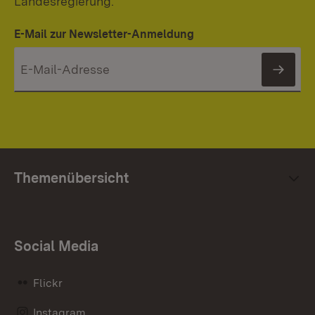
Landesregierung.
E-Mail zur Newsletter-Anmeldung
News
Themenübersicht
Social Media
Flickr
Instagram