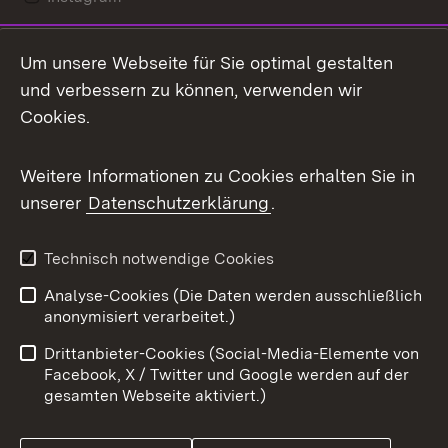
LinkedIn
Um unsere Webseite für Sie optimal gestalten
Mastodon
und verbessern zu können, verwenden wir
Cookies.
Messenger
Social Wall
Weitere Informationen zu Cookies erhalten Sie in
unserer
Datenschutzerklärung
.
X / Twitter
Youtube
Technisch notwendige Cookies
Analyse-Cookies (Die Daten werden ausschließlich
Zum 
anonymisiert verarbeitet.)
Impressum
Kontakt
Drittanbieter-Cookies (Social-Media-Elemente von
Benutzungshinweise
Barrierefreiheit
Facebook, X / Twitter und Google werden auf der
gesamten Webseite aktiviert.)
Datenschutz
Cookies