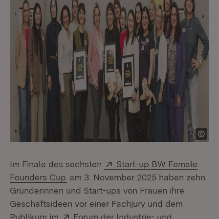
Extern:
Im Finale des sechsten
Start-up BW Female
(Öffnet in neuem Fenster)
Founders Cup
am 3. November 2025 haben zehn
Gründerinnen und Start-ups von Frauen ihre
Geschäftsideen vor einer Fachjury und dem
Extern:
Publikum im
Forum der Industrie- und