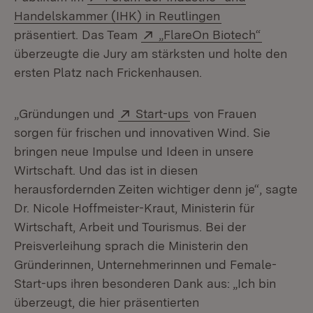
(Öffnet in neue
Handelskammer (IHK) in Reutlingen
Extern:
(Öffnet 
präsentiert. Das Team
„FlareOn Biotech“
überzeugte die Jury am stärksten und holte den
ersten Platz nach Frickenhausen.
Extern:
(Öffnet in neuem Fens
„Gründungen und
Start-ups
von Frauen
sorgen für frischen und innovativen Wind. Sie
bringen neue Impulse und Ideen in unsere
Wirtschaft. Und das ist in diesen
herausfordernden Zeiten wichtiger denn je“, sagte
Dr. Nicole Hoffmeister-Kraut, Ministerin für
Wirtschaft, Arbeit und Tourismus. Bei der
Preisverleihung sprach die Ministerin den
Gründerinnen, Unternehmerinnen und Female-
Start-ups ihren besonderen Dank aus: „Ich bin
überzeugt, die hier präsentierten