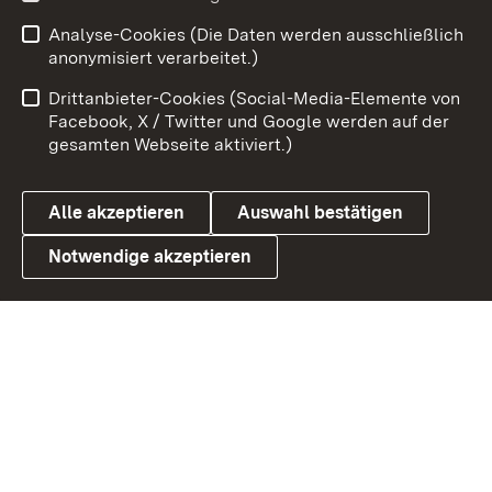
Analyse-Cookies (Die Daten werden ausschließlich
Zum 
anonymisiert verarbeitet.)
Impressum
Kontakt
Drittanbieter-Cookies (Social-Media-Elemente von
Benutzungshinweise
Barrierefreiheit
Facebook, X / Twitter und Google werden auf der
gesamten Webseite aktiviert.)
Datenschutz
Cookies
Alle akzeptieren
Auswahl bestätigen
Notwendige akzeptieren
Link zum Landesportal