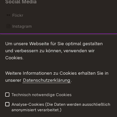
Social Media
Flickr
Instagram
LinkedIn
Um unsere Webseite für Sie optimal gestalten
Mastodon
und verbessern zu können, verwenden wir
Cookies.
Messenger
Social Wall
Weitere Informationen zu Cookies erhalten Sie in
unserer
Datenschutzerklärung
.
X / Twitter
Youtube
Technisch notwendige Cookies
Analyse-Cookies (Die Daten werden ausschließlich
Zum 
anonymisiert verarbeitet.)
Impressum
Kontakt