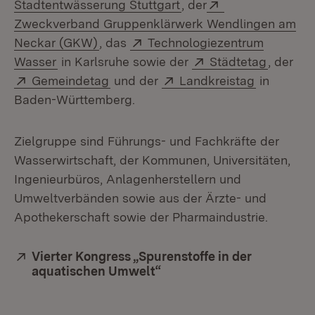
(Öffnet in neuem Fenst
Extern:
Stadtentwässerung Stuttgart
, der
Zweckverband Gruppenklärwerk Wendlingen am
(Öffnet in neuem Fenster)
Extern:
Neckar (GKW)
, das
Technologiezentrum
(Öffnet in neuem Fenster)
Extern:
(Öffnet 
Wasser
in Karlsruhe sowie der
Städtetag
, der
Extern:
(Öffnet in neuem Fenster)
Extern:
(Öffnet in
Gemeindetag
und der
Landkreistag
in
Baden-Württemberg.
Zielgruppe sind Führungs- und Fachkräfte der
Wasserwirtschaft, der Kommunen, Universitäten,
Ingenieurbüros, Anlagenherstellern und
Umweltverbänden sowie aus der Ärzte- und
Apothekerschaft sowie der Pharmaindustrie.
Extern:
Vierter Kongress „Spurenstoffe in der
aquatischen Umwelt“
(Öffnet in neuem Fenster)