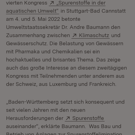
Extern:
vierten Kongress
„Spurenstoffe in der
(Öffnet in neuem Fenster)
aquatischen Umwelt“
in Stuttgart-Bad Cannstatt
am 4. und 5. Mai 2022 betonte
Umweltstaatssekretär Dr. Andre Baumann den
Extern:
(Öffnet in
Zusammenhang zwischen
Klimaschutz
und
Gewässerschutz. Die Belastung von Gewässern
mit Pharmaka und Chemikalien sei ein
hochaktuelles und brisantes Thema. Das zeige
auch das große Interesse an diesem zweitägigen
Kongress mit Teilnehmenden unter anderem aus
der Schweiz, aus Luxemburg und Frankreich.
„Baden-Württemberg setzt sich konsequent und
seit vielen Jahren mit den neuen
Extern:
(Öffnet in n
Herausforderungen der
Spurenstoffe
auseinander“, erklärte Baumann. Was Bau und
Betrieb von Anlagen zur Spurenstoffelimination