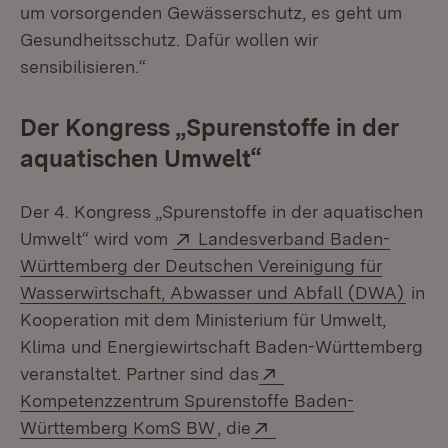
um vorsorgenden Gewässerschutz, es geht um
Gesundheitsschutz. Dafür wollen wir
sensibilisieren.“
Der Kongress „Spurenstoffe in der
aquatischen Umwelt“
Der 4. Kongress „Spurenstoffe in der aquatischen
Extern:
Umwelt“ wird vom
Landesverband Baden-
Württemberg der Deutschen Vereinigung für
(Öffn
Wasserwirtschaft, Abwasser und Abfall (DWA)
in
Kooperation mit dem Ministerium für Umwelt,
Klima und Energiewirtschaft Baden-Württemberg
Extern:
veranstaltet. Partner sind das
Kompetenzzentrum Spurenstoffe Baden-
(Öffnet in neuem Fenster)
Extern:
Württemberg KomS BW
, die