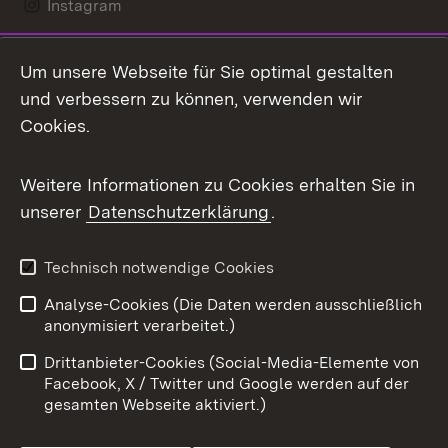
Instagram
LinkedIn
Um unsere Webseite für Sie optimal gestalten
Mastodon
und verbessern zu können, verwenden wir
Cookies.
Messenger
Social Wall
Weitere Informationen zu Cookies erhalten Sie in
unserer
Datenschutzerklärung
.
X / Twitter
Youtube
Technisch notwendige Cookies
Analyse-Cookies (Die Daten werden ausschließlich
Zum 
anonymisiert verarbeitet.)
Impressum
Kontakt
Drittanbieter-Cookies (Social-Media-Elemente von
Benutzungshinweise
Barrierefreiheit
Facebook, X / Twitter und Google werden auf der
gesamten Webseite aktiviert.)
Datenschutz
Cookies