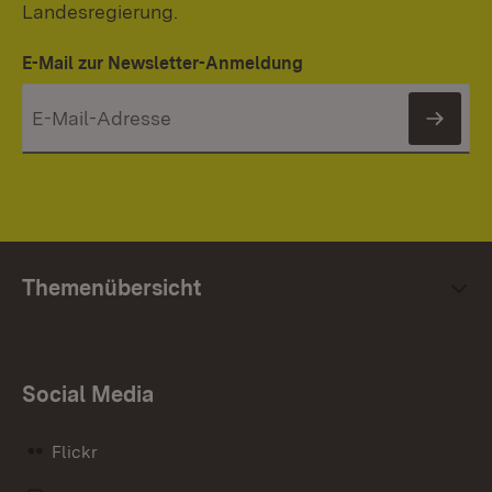
Landesregierung.
E-Mail zur Newsletter-Anmeldung
News
Themenübersicht
Social Media
Flickr