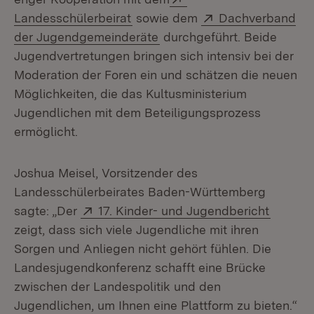
(Öffnet in neuem Fenster)
Extern:
Landesschülerbeirat
sowie dem
Dachverband
(Öffnet in neuem Fenster)
der Jugendgemeinderäte
durchgeführt. Beide
Jugendvertretungen bringen sich intensiv bei der
Moderation der Foren ein und schätzen die neuen
Möglichkeiten, die das Kultusministerium
Jugendlichen mit dem Beteiligungsprozess
ermöglicht.
Joshua Meisel, Vorsitzender des
Landesschülerbeirates Baden-Württemberg
Extern:
(Öffnet
sagte: „Der
17. Kinder- und Jugendbericht
zeigt, dass sich viele Jugendliche mit ihren
Sorgen und Anliegen nicht gehört fühlen. Die
Landesjugendkonferenz schafft eine Brücke
zwischen der Landespolitik und den
Jugendlichen, um Ihnen eine Plattform zu bieten.“