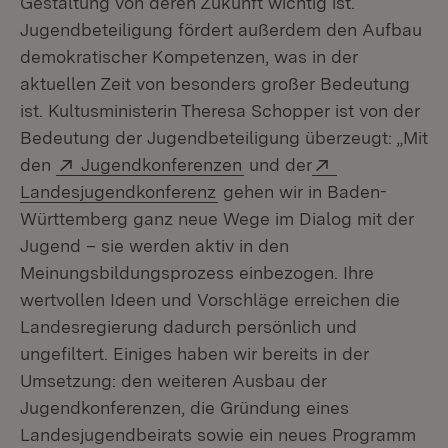
Gestaltung von deren Zukunft wichtig ist.
Jugendbeteiligung fördert außerdem den Aufbau
demokratischer Kompetenzen, was in der
aktuellen Zeit von besonders großer Bedeutung
ist. Kultusministerin Theresa Schopper ist von der
Bedeutung der Jugendbeteiligung überzeugt: „Mit
Extern:
(Öffnet in neuem Fenster
Extern:
den
Jugendkonferenzen
und der
(Öffnet in neuem Fenster)
Landesjugendkonferenz
gehen wir in Baden-
Württemberg ganz neue Wege im Dialog mit der
Jugend – sie werden aktiv in den
Meinungsbildungsprozess einbezogen. Ihre
wertvollen Ideen und Vorschläge erreichen die
Landesregierung dadurch persönlich und
ungefiltert. Einiges haben wir bereits in der
Umsetzung: den weiteren Ausbau der
Jugendkonferenzen, die Gründung eines
Landesjugendbeirats sowie ein neues Programm