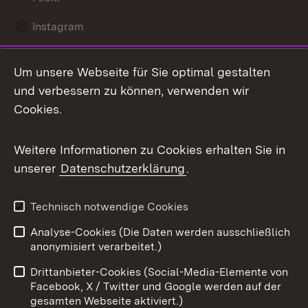
Instagram
LinkedIn
Um unsere Webseite für Sie optimal gestalten
Mastodon
und verbessern zu können, verwenden wir
Cookies.
Messenger
Social Wall
Weitere Informationen zu Cookies erhalten Sie in
unserer
Datenschutzerklärung
.
X / Twitter
Youtube
Technisch notwendige Cookies
Analyse-Cookies (Die Daten werden ausschließlich
Zum 
anonymisiert verarbeitet.)
Impressum
Kontakt
Drittanbieter-Cookies (Social-Media-Elemente von
Benutzungshinweise
Barrierefreiheit
Facebook, X / Twitter und Google werden auf der
gesamten Webseite aktiviert.)
Datenschutz
Cookies