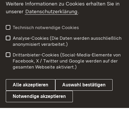
Social Wall
Weitere Informationen zu Cookies erhalten Sie in
unserer
Datenschutzerklärung
.
X / Twitter
Youtube
Technisch notwendige Cookies
Analyse-Cookies (Die Daten werden ausschließlich
Zum 
anonymisiert verarbeitet.)
Impressum
Kontakt
Drittanbieter-Cookies (Social-Media-Elemente von
Benutzungshinweise
Barrierefreiheit
Facebook, X / Twitter und Google werden auf der
gesamten Webseite aktiviert.)
Datenschutz
Cookies
Alle akzeptieren
Auswahl bestätigen
Notwendige akzeptieren
Link zum Landesportal