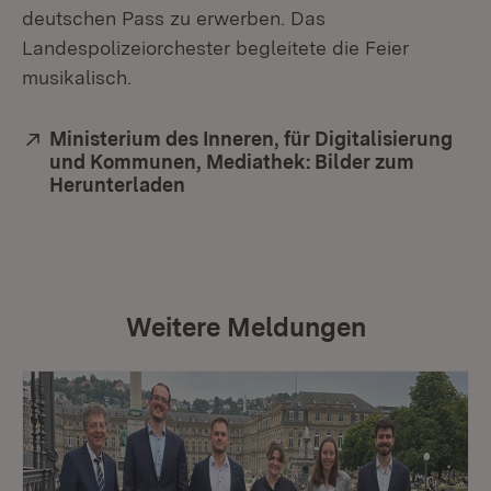
deutschen Pass zu erwerben. Das
Landespolizeiorchester begleitete die Feier
musikalisch.
Extern:
Ministerium des Inneren, für Digitalisierung
und Kommunen, Mediathek: Bilder zum
Herunterladen
(Öffnet in neuem Fenster)
Weitere Meldungen