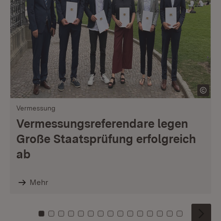
Vermessung
Vermessungsreferendare legen
Große Staatsprüfung erfolgreich
ab
Mehr
Zu Kachel: 0
Zu Kachel: 1
Zu Kachel: 2
Zu Kachel: 3
Zu Kachel: 4
Zu Kachel: 5
Zu Kachel: 6
Zu Kachel: 7
Zu Kachel: 8
Zu Kachel: 9
Zu Kachel: 10
Zu Kachel: 11
Zu Kachel: 12
Zu Kachel: 1
Zu Kachel