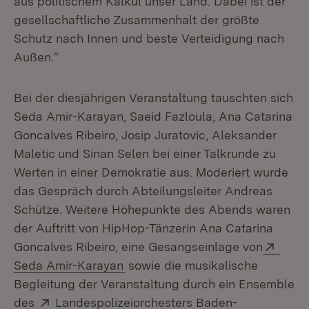
aus politischem Kalkül unser Land. Dabei ist der
gesellschaftliche Zusammenhalt der größte
Schutz nach Innen und beste Verteidigung nach
Außen.“
Bei der diesjährigen Veranstaltung tauschten sich
Seda Amir-Karayan, Saeid Fazloula, Ana Catarina
Goncalves Ribeiro, Josip Juratovic, Aleksander
Maletic und Sinan Selen bei einer Talkrunde zu
Werten in einer Demokratie aus. Moderiert wurde
das Gespräch durch Abteilungsleiter Andreas
Schütze. Weitere Höhepunkte des Abends waren
der Auftritt von HipHop-Tänzerin Ana Catarina
Exter
Goncalves Ribeiro, eine Gesangseinlage von
(Öffnet in neuem Fenster)
Seda Amir-Karayan
sowie die musikalische
Begleitung der Veranstaltung durch ein Ensemble
Extern:
des
Landespolizeiorchesters Baden-