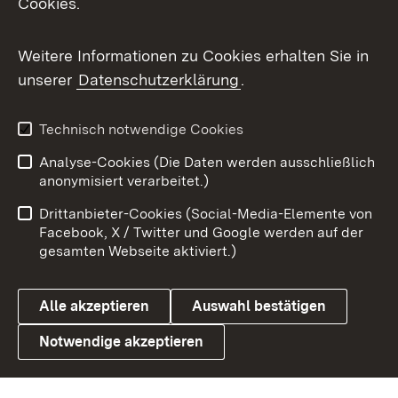
Cookies.
Messenger
Social Wall
Weitere Informationen zu Cookies erhalten Sie in
unserer
Datenschutzerklärung
.
X / Twitter
Youtube
Technisch notwendige Cookies
Analyse-Cookies (Die Daten werden ausschließlich
Zum 
anonymisiert verarbeitet.)
Impressum
Kontakt
Drittanbieter-Cookies (Social-Media-Elemente von
Benutzungshinweise
Barrierefreiheit
Facebook, X / Twitter und Google werden auf der
gesamten Webseite aktiviert.)
Datenschutz
Cookies
Alle akzeptieren
Auswahl bestätigen
Notwendige akzeptieren
Link zum Landesportal