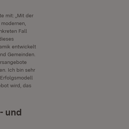
e mit: „Mit der
er modernen,
nkreten Fall
dieses
namik entwickelt
 und Gemeinden.
hrsangebote
n. Ich bin sehr
 Erfolgsmodell
ebot wird, das
- und