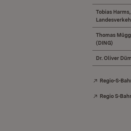
Tobias Harms,
Landesverke
Thomas Mügge
(DING)
Dr. Oliver Dü
Extern:
Regio-S-Bahn
Extern:
Regio S-Bah