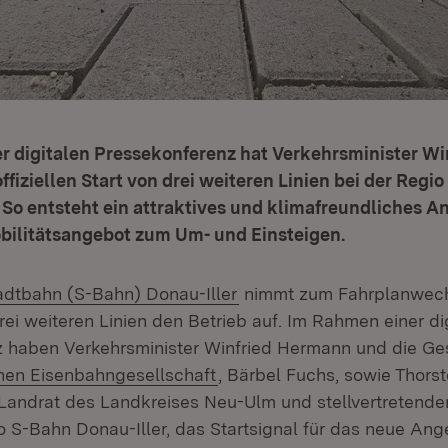
r digitalen Pressekonferenz hat Verkehrsminister Wi
fiziellen Start von drei weiteren Linien bei der Regi
. So entsteht ein attraktives und klimafreundliches A
obilitätsangebot zum Um- und Einsteigen.
(Öffnet in neuem Fenster)
adtbahn (S-Bahn) Donau-Iller
nimmt zum Fahrplanwech
ei weiteren Linien den Betrieb auf. Im Rahmen einer di
 haben Verkehrsminister Winfried Hermann und die Ges
(Öffnet in neuem Fenster)
hen Eisenbahngesellschaft
, Bärbel Fuchs, sowie Thors
Landrat des Landkreises Neu-Ulm und stellvertretender
o S-Bahn Donau-Iller, das Startsignal für das neue An