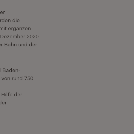
er
rden die
amit ergänzen
t Dezember 2020
er Bahn und der
d Baden-
 von rund 750
n:
r)
Hilfe der
der