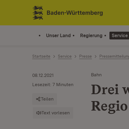
Zum Inhalt springen
Link zur Startseite
Unser Land
Regierung
Service
Startseite
Service
Presse
Pressemitteilu
Bahn
08.12.2021
Drei w
Lesezeit: 7 Minuten
Teilen
Regio
Text vorlesen