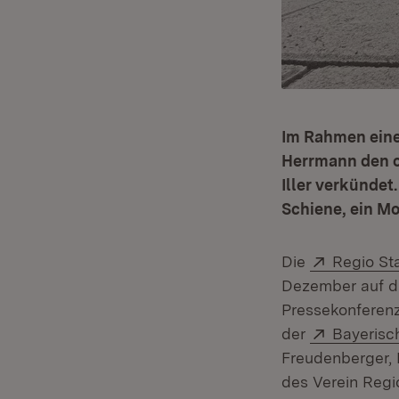
Im Rahmen eine
Herrmann den of
Iller verkündet
Schiene, ein M
Extern:
Die
Regio St
Dezember auf dr
Pressekonferenz
Extern:
der
Bayerisc
Freudenberger, 
des Verein Regi