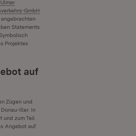
Extern:
Ulmer
sverkehrs-GmbH
 Fenster)
 angebrachten
gaben Statements
 Symbolisch
s Projektes
ebot auf
hen Zügen und
onau-Iller. In
t und zum Teil
hes Angebot auf