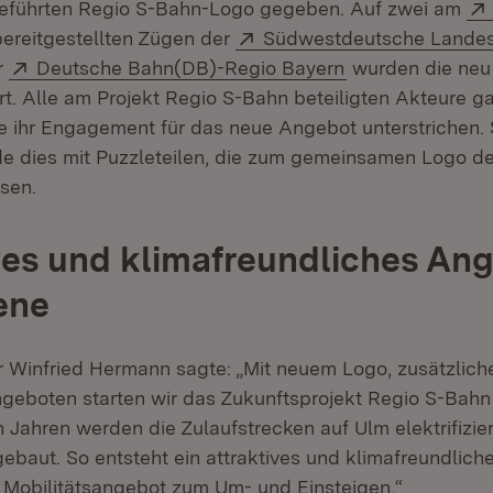
geführten Regio S-Bahn-Logo gegeben. Auf zwei am
Öffnet in neuem Fenster)
Extern:
ereitgestellten Zügen der
Südwestdeutsche Lande
 in neuem Fenster)
Extern:
(Öffnet in neuem
r
Deutsche Bahn(DB)-Regio Bayern
wurden die neu
rt. Alle am Projekt Regio S-Bahn beteiligten Akteure 
ie ihr Engagement für das neue Angebot unterstrichen.
de dies mit Puzzleteilen, die zum gemeinsamen Logo de
sen.
ves und klimafreundliches Ang
ene
r Winfried Hermann sagte: „Mit neuem Logo, zusätzlic
geboten starten wir das Zukunftsprojekt Regio S-Bahn D
ahren werden die Zulaufstrecken auf Ulm elektrifizier
gebaut. So entsteht ein attraktives und klimafreundlic
n Mobilitätsangebot zum Um- und Einsteigen.“