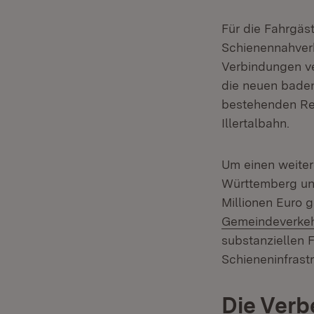
Für die Fahrgäs
Schienennahverk
Verbindungen ve
die neuen bade
bestehenden Reg
Illertalbahn.
Um einen weiter
Württemberg un
Millionen Euro
Gemeindeverkeh
substanziellen 
Schieneninfrast
Die Verb