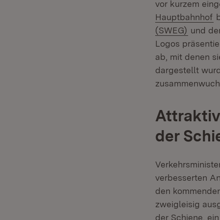
vor kurzem ein
(
Hauptbahnhof
b
(Öffnet
(SWEG)
und de
Logos präsentie
ab, mit denen s
dargestellt wur
zusammenwuch
Attrakti
der Schi
Verkehrsministe
verbesserten An
den kommenden J
zweigleisig aus
der Schiene, ei