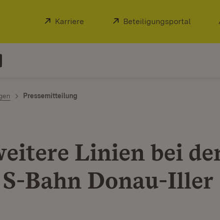
Extern:
Karriere
(Öffnet in neuem Fenster)
Extern:
Beteiligungsportal
(Öffnet
ngen
Pressemitteilung
eitere Linien bei de
 S-Bahn Donau-Iller