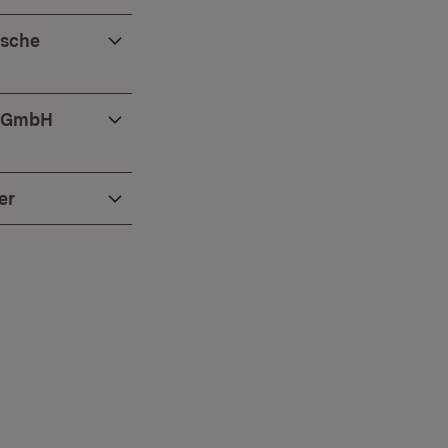
tsche
d-GmbH
er