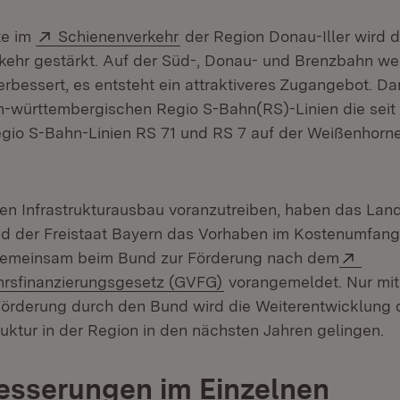
Extern:
(Öffnet in neuem Fenster)
te im
Schienenverkehr
der Region Donau-Iller wird d
ehr gestärkt. Auf der Süd-, Donau- und Brenzbahn we
rbessert, es entsteht ein attraktiveres Zugangebot. D
n-württembergischen Regio S-Bahn(RS)-Linien die sei
io S-Bahn-Linien RS 71 und RS 7 auf der Weißenhorn
en Infrastrukturausbau voranzutreiben, haben das Lan
d der Freistaat Bayern das Vorhaben im Kostenumfang
Exter
 gemeinsam beim Bund zur Förderung nach dem
(Öffnet in neuem Fenste
rsfinanzierungsgesetz (GVFG)
vorangemeldet. Nur mit 
Förderung durch den Bund wird die Weiterentwicklung 
ruktur in der Region in den nächsten Jahren gelingen.
esserungen im Einzelnen