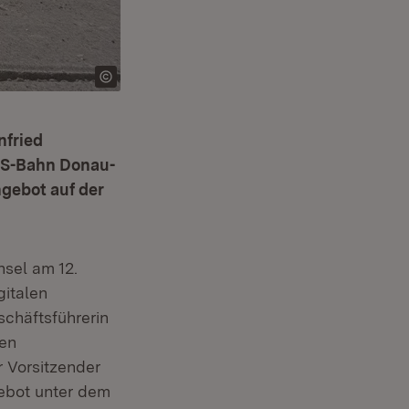
nfried
o S-Bahn Donau-
ngebot auf der
sel am 12.
gitalen
chäftsführerin
ten
 Vorsitzender
gebot unter dem