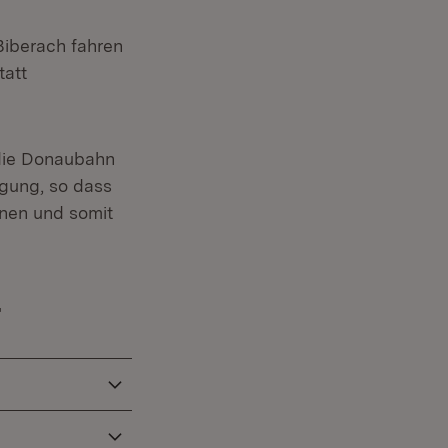
Biberach fahren
tatt
 die Donaubahn
ügung, so dass
nnen und somit
r