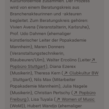
Kulturfördernde zusammen. Der Prozess
wird von einem Beratungskreis aus
Branchenakteurinnen und -akteuren
begleitet. Zum Beratungskreis gehören:
Vivien Avena (Veranstalterin, Karlsruhe),
Prof. Udo Dahmen (ehemaliger
künstlerischer Leiter der Popakademie
Mannheim), Maren Donners
(Veranstaltungstechnikerin,
Extern
Blaubeuren/Ulm), Walter Ercolino (Leiter
(Öffnet in neuem Fenster)
Popbüro Stuttgart
), Diana Ezerex
Extern:
(Musikerin), Theresa Kern (
Clubkultur BW
(Öffnet in neuem Fenster)
, Stuttgart), Nils Max (Mitarbeiter
Popakademie Mannheim), Julia Nagele
Extern:
(Musikerin), Christian Pertschy (
Popbüro
(Öffnet in neuem Fenster)
Extern:
(Öffnet
Freiburg
), Lisa Tuyala (
Women of Music
(WoM)), Hubert Wandjo (ehemaliger