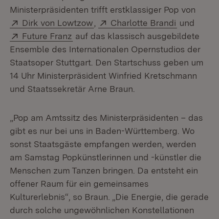
Ministerpräsidenten trifft erstklassiger Pop von
Extern:
(Öffnet in neuem Fenster)
Extern:
(Öffnet in
Dirk von Lowtzow
,
Charlotte Brandi
und
Extern:
(Öffnet in neuem Fenster)
Future Franz
auf das klassisch ausgebildete
Ensemble des Internationalen Opernstudios der
Staatsoper Stuttgart. Den Startschuss geben um
14 Uhr Ministerpräsident Winfried Kretschmann
und Staatssekretär Arne Braun.
„Pop am Amtssitz des Ministerpräsidenten – das
gibt es nur bei uns in Baden-Württemberg. Wo
sonst Staatsgäste empfangen werden, werden
am Samstag Popkünstlerinnen und -künstler die
Menschen zum Tanzen bringen. Da entsteht ein
offener Raum für ein gemeinsames
Kulturerlebnis“, so Braun. „Die Energie, die gerade
durch solche ungewöhnlichen Konstellationen