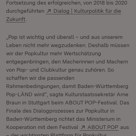
Fortsetzung des erfolgreichen, von 2018 bis 2020
Extern:
durchgeführten
Dialog | Kulturpolitik für die
(Öffnet in neuem Fenster)
Zukunft
.
„Pop ist wichtig und überall – und aus unserem
Leben nicht mehr wegzudenken. Deshalb müssen
wir der Popkultur mehr Wertschätzung
entgegenbringen, den Macherinnen und Machern
von Pop- und Clubkultur genau zuhören. So
schaffen wir die passenden
Rahmenbedingungen, damit Baden-Württemberg
Pop-LÄND wird“, sagte Kulturstaatssekretär Arne
Braun in Stuttgart beim ABOUT POP-Festival. Das
Finale des Dialogprozesses zur Popkultur in
Baden-Württemberg richtet das Ministerium in
Extern:
(Öffnet
Kooperation mit dem Festival
ABOUT POP
aus
– der wichtigsten Plattform für Popkultur,