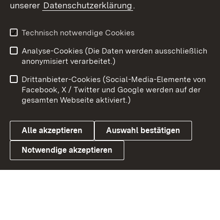
unserer
Datenschutzerklärung
.
X / Twitter
Youtube
Technisch notwendige Cookies
Analyse-Cookies (Die Daten werden ausschließlich
Zum 
anonymisiert verarbeitet.)
Impressum
Kontakt
Drittanbieter-Cookies (Social-Media-Elemente von
Benutzungshinweise
Barrierefreiheit
Facebook, X / Twitter und Google werden auf der
gesamten Webseite aktiviert.)
Datenschutz
Cookies
Alle akzeptieren
Auswahl bestätigen
Notwendige akzeptieren
Link zum Landesportal