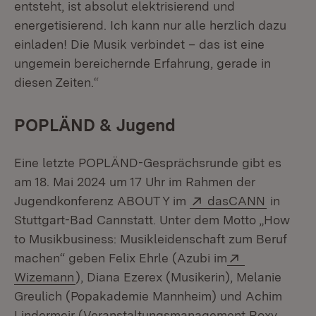
entsteht, ist absolut elektrisierend und
energetisierend. Ich kann nur alle herzlich dazu
einladen! Die Musik verbindet – das ist eine
ungemein bereichernde Erfahrung, gerade in
diesen Zeiten.“
POPLÄND & Jugend
Eine letzte POPLÄND-Gesprächsrunde gibt es
am 18. Mai 2024 um 17 Uhr im Rahmen der
Extern:
(Öffnet 
Jugendkonferenz ABOUT Y im
dasCANN
in
Stuttgart-Bad Cannstatt. Unter dem Motto „How
to Musikbusiness: Musikleidenschaft zum Beruf
Extern:
machen“ geben Felix Ehrle (Azubi im
(Öffnet in neuem Fenster)
Wizemann
), Diana Ezerex (Musikerin), Melanie
Greulich (Popakademie Mannheim) und Achim
Lindermeir (Veranstaltungsmanagement Roxy