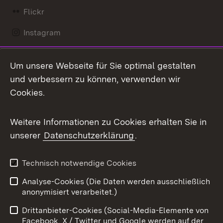
Flickr
Instagram
LinkedIn
Um unsere Webseite für Sie optimal gestalten
Mastodon
und verbessern zu können, verwenden wir
Cookies.
Messenger
Social Wall
Weitere Informationen zu Cookies erhalten Sie in
unserer
Datenschutzerklärung
.
X / Twitter
Youtube
Technisch notwendige Cookies
Analyse-Cookies (Die Daten werden ausschließlich
Zum 
anonymisiert verarbeitet.)
Impressum
Kontakt
Drittanbieter-Cookies (Social-Media-Elemente von
Benutzungshinweise
Barrierefreiheit
Facebook, X / Twitter und Google werden auf der