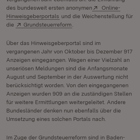
Extern:
des bundesweit ersten anonymen
Online-
(Öffnet in neuem Fenster)
Hinweisgeberportals
und die Weichenstellung für
Extern:
(Öffnet in neuem Fenster)
die
Grundsteuerreform
.
Über das Hinweisgeberportal sind im
vergangenen Jahr von Oktober bis Dezember 917
Anzeigen eingegangen. Wegen einer Vielzahl an
unseriösen Meldungen sind die Anfangsmonate
August und September in der Auswertung nicht
berücksichtigt worden. Von den eingegangenen
Anzeigen wurden 909 an die zuständigen Stellen
für weitere Ermittlungen weitergeleitet. Andere
Bundesländer denken nun ebenfalls über die
Umsetzung eines solchen Portals nach.
Im Zuge der Grundsteuerreform sind in Baden-