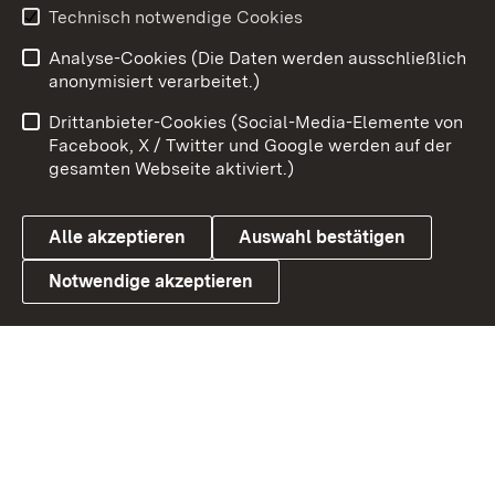
Youtube
Technisch notwendige Cookies
Analyse-Cookies (Die Daten werden ausschließlich
Zum 
anonymisiert verarbeitet.)
Impressum
Kontakt
Drittanbieter-Cookies (Social-Media-Elemente von
Benutzungshinweise
Barrierefreiheit
Facebook, X / Twitter und Google werden auf der
gesamten Webseite aktiviert.)
Datenschutz
Cookies
Alle akzeptieren
Auswahl bestätigen
Notwendige akzeptieren
Link zum Landesportal