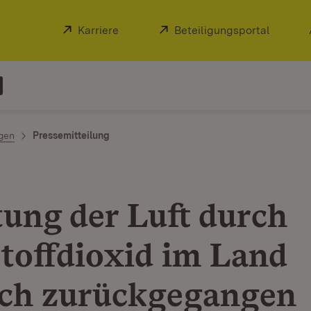
Extern:
Karriere
(Öffnet in neuem Fenster)
Extern:
Beteiligungsportal
(Öffnet
ngen
Pressemitteilung
tung der Luft durch
stoffdioxid im Land
ich zurückgegangen