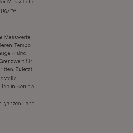
der Messstelle
0 µg/m³
ie Messwerte
zieren: Tempo
euge – sind
Grenzwert für
itten. Zuletzt
sstelle
len in Betrieb
-
im ganzen Land