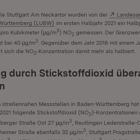
Extern:
le Stuttgart Am Neckartor wurden von der
Landesan
(Öffnet in neuem Fenster)
Württemberg (LUBW)
im ersten Halbjahr 2021 ein Halb
3
pro Kubikmeter (µg/m
) NO
gemessen. Der Grenzwer
2
3
gt bei 40 µg/m
. Gegenüber dem Jahr 2016 mit einem J
t sich die NO
‑Konzentration damit mehr als halbiert.
2
g durch Stickstoffdioxid übera
n
n straßennahen Messstellen in Baden-Württemberg hat
 2021 folgende Stickstoffdioxid (NO
)-Konzentrationen
2
3
sberger Straße Ost 27 µg/m
, Reutlingen Lederstraße-
3
heimer Straße ebenfalls 32 µg/m
, Stuttgart Pragstraß
3
3