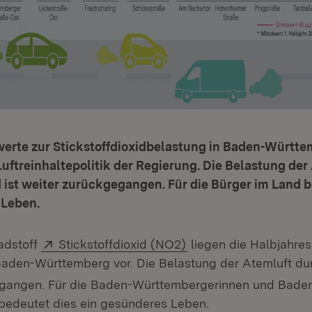
werte zur Stickstoffdioxidbelastung in Baden-Württ
Luftreinhaltepolitik der Regierung. Die Belastung de
d ist weiter zurückgegangen. Für die Bürger im Land 
 Leben.
Extern:
(Öffnet in neuem Fens
adstoff
Stickstoffdioxid (NO2)
liegen die Halbjahres
Baden-Württemberg vor. Die Belastung der Atemluft d
egangen. Für die Baden-Württembergerinnen und Bade
bedeutet dies ein gesünderes Leben.