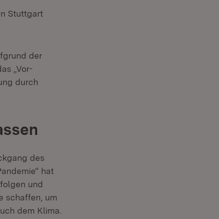
n Stuttgart
fgrund der
as „Vor-
tung durch
lassen
ückgang des
Pandemie“ hat
 folgen und
e schaffen, um
auch dem Klima.