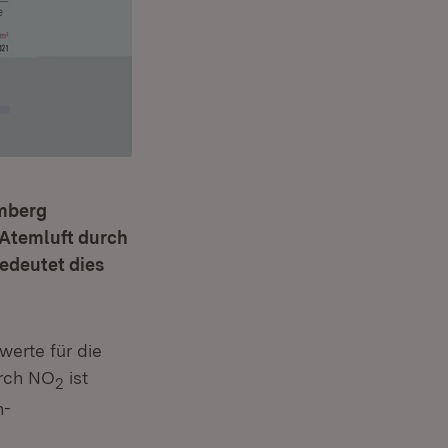
emberg
r Atemluft durch
bedeutet dies
ter)
werte für die
urch NO
ist
2
n-