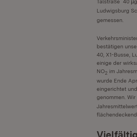
Talstraße 40 µ
Ludwigsburg Sc
gemessen.
Verkehrsministe
bestätigen unse
40, X1-Busse, L
einige der wirk
NO
im Jahresmi
2
wurde Ende Apri
eingerichtet und
genommen. Wir 
Jahresmittelwer
flächendeckend 
Vielfäl