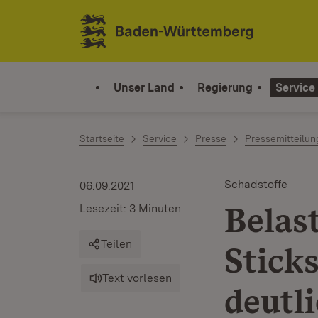
Zum Inhalt springen
Link zur Startseite
Unser Land
Regierung
Service
Startseite
Service
Presse
Pressemitteilu
Schadstoffe
06.09.2021
Belas
Lesezeit: 3 Minuten
Teilen
Stick
Text vorlesen
deutl