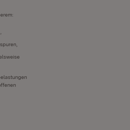
derem:
,
spuren,
elsweise
belastungen
offenen