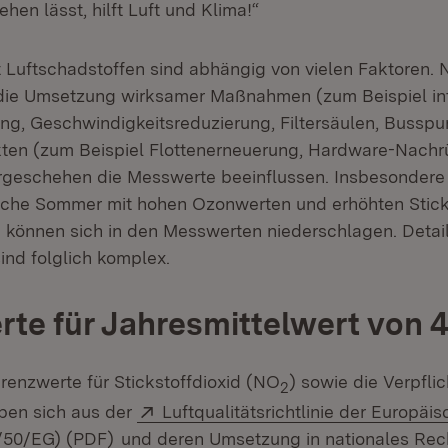
hen lässt, hilft Luft und Klima!“
 Luftschadstoffen sind abhängig von vielen Faktoren. 
die Umsetzung wirksamer Maßnahmen (zum Beispiel int
ng, Geschwindigkeitsreduzierung, Filtersäulen, Busspu
kten (zum Beispiel Flottenerneuerung, Hardware-Nach
rgeschehen die Messwerte beeinflussen. Insbesondere
che Sommer mit hohen Ozonwerten und erhöhten Sticks
 können sich in den Messwerten niederschlagen. Detail
nd folglich komplex.
te für Jahresmittelwert von 
renzwerte für Stickstoffdioxid (NO
) sowie die Verpfli
2
Extern:
ben sich aus der
Luftqualitätsrichtlinie der Europäi
(Öffnet in neuem Fenster)
8/50/EG) (PDF)
und deren Umsetzung in nationales Re