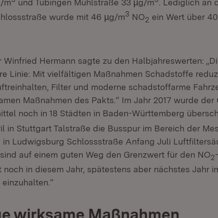
g/m
und Tübingen Mühlstraße 33 µg/m
. Lediglich an 
3
hlossstraße wurde mit 46 µg/m
NO
ein Wert über 4
2
r Winfried Hermann sagte zu den Halbjahreswerten: „D
re Linie: Mit vielfältigen Maßnahmen Schadstoffe redu
uftreinhalten, Filter und moderne schadstoffarme Fahrz
samen Maßnahmen des Pakts.“ Im Jahr 2017 wurde der 
ttel noch in 18 Städten in Baden-Württemberg überschr
l in Stuttgart Talstraße die Busspur im Bereich der Mes
 in Ludwigsburg Schlossstraße Anfang Juli Luftfiltersäu
sind auf einem guten Weg den Grenzwert für den NO
2
t noch in diesem Jahr, spätestens aber nächstes Jahr 
einzuhalten.“
tige wirksame Maßnahmen