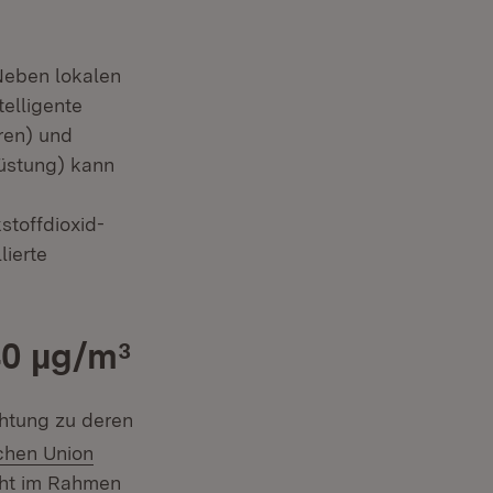
Neben lokalen
elligente
ren) und
rüstung) kann
toffdioxid-
lierte
40 µg/m³
chtung zu deren
schen Union
cht im Rahmen