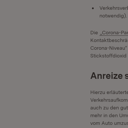
Verkehrsverb
notwendig).
Die
„Corona-Pa
Kontaktbeschrän
Corona-Niveau“ 
Stickstoffdioxi
Anreize 
Hierzu erläuter
Verkehrsaufkom
auch zu den gut
mehr in den Umw
vom Auto umzust