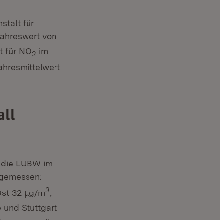
stalt für
jahreswert von
t für NO
im
2
ahresmittelwert
ll
 die LUBW im
 gemessen:
3
Ost 32 µg/m
,
e und Stuttgart