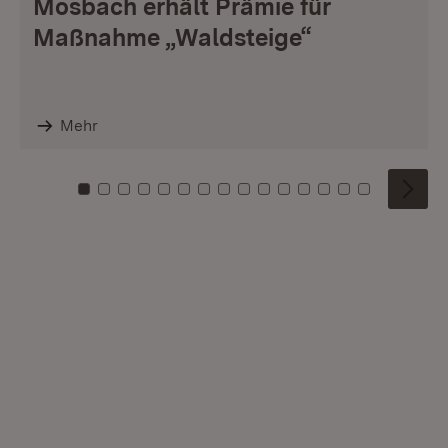
Mosbach erhält Prämie für
Maßnahme „Waldsteige“
Mehr
Zu Kachel: 0
Zu Kachel: 1
Zu Kachel: 2
Zu Kachel: 3
Zu Kachel: 4
Zu Kachel: 5
Zu Kachel: 6
Zu Kachel: 7
Zu Kachel: 8
Zu Kachel: 9
Zu Kachel: 10
Zu Kachel: 11
Zu Kachel: 12
Zu Kachel: 1
Zu Kachel