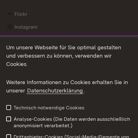
Flickr
Instagram
LinkedIn
Um unsere Webseite für Sie optimal gestalten
Mastodon
und verbessern zu können, verwenden wir
Cookies.
Messenger
Social Wall
Weitere Informationen zu Cookies erhalten Sie in
unserer
Datenschutzerklärung
.
X / Twitter
Youtube
Technisch notwendige Cookies
Analyse-Cookies (Die Daten werden ausschließlich
Zum 
anonymisiert verarbeitet.)
Impressum
Kontakt
Drittanbieter-Cookies (Social-Media-Elemente von