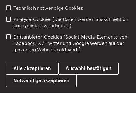
Youtube
Technisch notwendige Cookies
Analyse-Cookies (Die Daten werden ausschließlich
Zum 
anonymisiert verarbeitet.)
Impressum
Kontakt
Drittanbieter-Cookies (Social-Media-Elemente von
Benutzungshinweise
Barrierefreiheit
Facebook, X / Twitter und Google werden auf der
gesamten Webseite aktiviert.)
Datenschutz
Cookies
Alle akzeptieren
Auswahl bestätigen
Notwendige akzeptieren
Link zum Landesportal