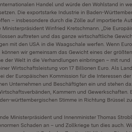
 internationalen Handel und würde den Wohlstand in wei
 setzen. Die exportstarke Industrie in Baden-Württemb
ffen – insbesondere durch die Zölle auf importierte Au
te Ministerpräsident Winfried Kretschmann. „Die Europä
ossen auftreten und das ganze wirtschaftliche Gewich
gen mit den USA in die Waagschale werfen. Wenn Eur
 können wir gemeinsam das Gewicht eines der größte
e der Welt in die Verhandlungen einbringen – mit rund 
ner Wirtschaftsleistung von 17 Billionen Euro. Als Lan
bei der Europäischen Kommission für die Interessen de
hen Unternehmen und Beschäftigten ein und stehen da
irtschaftsverbänden, Kammern und Gewerkschaften. Es
aden-württembergischen Stimme in Richtung Brüssel zu
tende Ministerpräsident und Innenminister Thomas Strobl
 enormen Schaden an – und Zollkriege tun dies auch. Wi