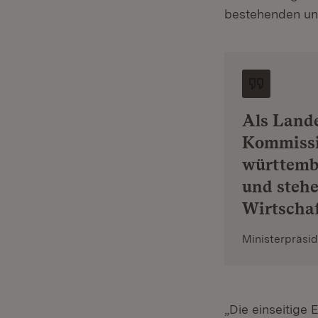
bestehenden und
Als Lande
Kommissio
württemb
und steh
Wirtscha
Ministerpräsi
„Die einseitige