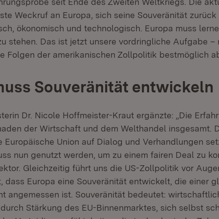
rungsprobe seit Ende des Zweiten Weltkriegs. Die aktu
ste Weckruf an Europa, sich seine Souveränität zurück
tisch, ökonomisch und technologisch. Europa muss lerne
u stehen. Das ist jetzt unsere vordringliche Aufgabe –
 Folgen der amerikanischen Zollpolitik bestmöglich a
uss Souveränität entwickeln
terin Dr. Nicole Hoffmeister-Kraut ergänzte: „Die Erfah
chaden der Wirtschaft und dem Welthandel insgesamt. D
ie Europäische Union auf Dialog und Verhandlungen setz
ss nun genutzt werden, um zu einem fairen Deal zu k
tor. Gleichzeitig führt uns die US-Zollpolitik vor Auge
, dass Europa eine Souveränität entwickelt, die einer g
t angemessen ist. Souveränität bedeutet: wirtschaftlic
durch Stärkung des EU-Binnenmarktes, sich selbst sc