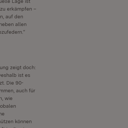
elle Lage ist
 zu erkämpfen –
n, auf den
 neben allen
bzufedern.“
rung zeigt doch:
eshalb ist es
t. Die 90-
ommen, auch für
n, wie
lobalen
he
hützen können