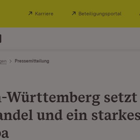
Extern:
Karriere
(Öffnet in neuem Fenster)
Extern:
Beteiligungsportal
(Öffnet
ngen
Pressemitteilung
-Württemberg setzt
andel und ein starke
pa