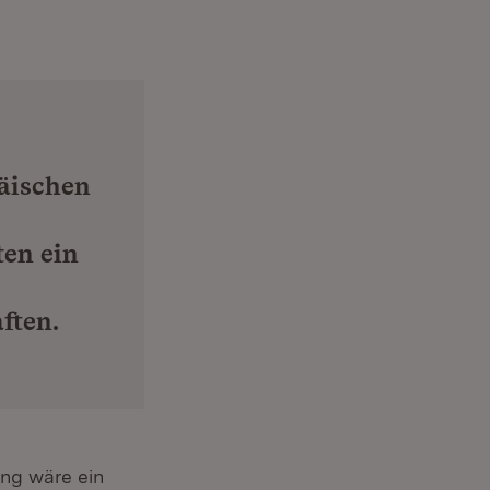
päischen
en ein
ften.
ung wäre ein