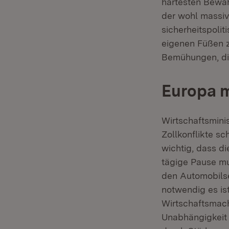
härtesten Bewäh
der wohl massiv
sicherheitspoli
eigenen Füßen z
Bemühungen, die
Europa m
Wirtschaftsminis
Zollkonflikte s
wichtig, dass d
tägige Pause mu
den Automobilsek
notwendig es ist
Wirtschaftsmach
Unabhängigkeit 