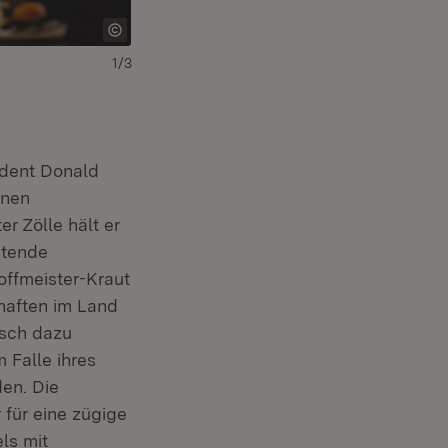
1/3
ident Donald
enen
r Zölle hält er
etende
offmeister-Kraut
haften im Land
usch dazu
 Falle ihres
den. Die
t in neuem Fenster)
 für eine zügige
ls mit