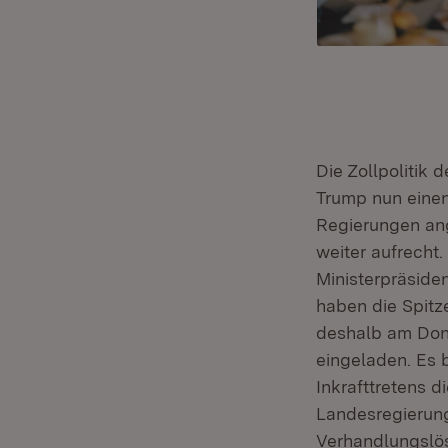
Die Zollpolitik
Trump nun eine
Regierungen ang
weiter aufrecht.
Ministerpräside
haben die Spit
deshalb am Don
eingeladen. Es b
Inkrafttretens 
Landesregierung
Verhandlungslös