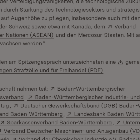
der Verteidigungsfähigkeiten, die technologische Zukun
 durch Stärkung des Technologiesektors und strategi
 auf Augenhöhe zu pflegen, insbesondere auch mit de
Extern:
 der Schweiz sowie etwa mit Kanada, dem
Verband
(Öffnet in neuem Fenster)
her Nationen (ASEAN)
und den Mercosur-Staaten. Mit a
wachsen werden.“
Down
den am Spitzengespräch unterzeichneten eine
geme
(Öffnet in neu
egen Strafzölle und für Freihandel (PDF)
.
Extern:
tschaft nahmen teil:
Baden-Württembergischer
(Öffnet in neuem Fenster)
Extern:
tsverband
,
Baden-Württembergischer Industrie- un
(Öffnet in neuem Fenster)
Extern:
tag
,
Deutscher Gewerkschaftsbund (DGB) Baden-
(Öffnet in neuem Fenster)
Extern:
and Baden-Württemberg
,
Landesbank Baden-Würt
Öffnet in neuem Fenster)
Extern:
(Öffnet in
Extern
Sparkassenverband Baden-Württemberg
,
Unter
ffnet in neuem Fenster)
Extern:
Verband Deutscher Maschinen- und Anlagenbau (V
ffnet in neuem Fenster)
Extern:
owie
Verband der Chemischen Industrie e.V. Baden