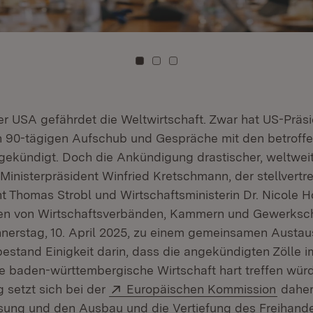
Zu Kachel: 0
Zu Kachel: 1
Zu Kachel: 2
 der USA gefährdet die Weltwirtschaft. Zwar hat US-Präs
n 90-tägigen Aufschub und Gespräche mit den betroff
ekündigt. Doch die Ankündigung drastischer, weltweite
 Ministerpräsident Winfried Kretschmann, der stellvertr
nt Thomas Strobl und Wirtschaftsministerin Dr. Nicole H
zen von Wirtschaftsverbänden, Kammern und Gewerksc
nerstag, 10. April 2025, zu einem gemeinsamen Austa
estand Einigkeit darin, dass die angekündigten Zölle im
die baden-württembergische Wirtschaft hart treffen wür
Extern:
(Öffne
 setzt sich bei der
Europäischen Kommission
daher
ung und den Ausbau und die Vertiefung des Freihande