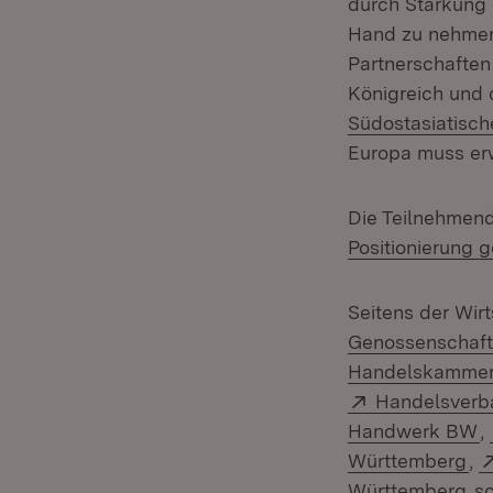
durch Stärkung 
Hand zu nehmen
Partnerschaften
Königreich und
Südostasiatisc
Europa muss er
Die Teilnehmen
Positionierung g
Seitens der Wir
Genossenschaf
Handelskammer
Extern:
Handelsverb
(
Handwerk BW
,
(Ö
Württemberg
,
(Ö
Württemberg
s