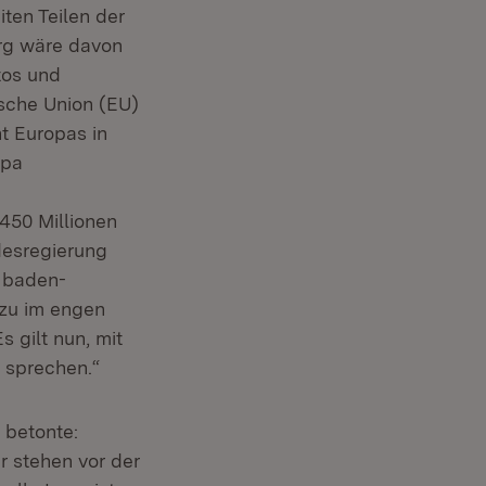
ten Teilen der
erg wäre davon
tos und
ische Union (EU)
t Europas in
opa
n
450 Millionen
desregierung
r baden-
zu im engen
 gilt nun, mit
 sprechen.“
 betonte:
r stehen vor der