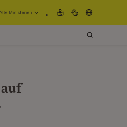
 in neuem Fenster)
Alle Ministerien
 auf
s