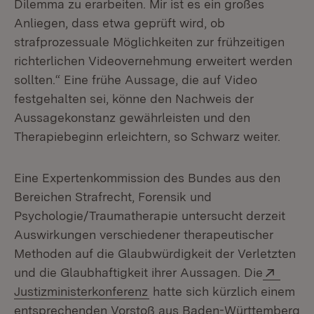
Dilemma zu erarbeiten. Mir ist es ein großes
Anliegen, dass etwa geprüft wird, ob
strafprozessuale Möglichkeiten zur frühzeitigen
richterlichen Videovernehmung erweitert werden
sollten.“ Eine frühe Aussage, die auf Video
festgehalten sei, könne den Nachweis der
Aussagekonstanz gewährleisten und den
Therapiebeginn erleichtern, so Schwarz weiter.
Eine Expertenkommission des Bundes aus den
Bereichen Strafrecht, Forensik und
Psychologie/Traumatherapie untersucht derzeit
Auswirkungen verschiedener therapeutischer
Methoden auf die Glaubwürdigkeit der Verletzten
Exter
und die Glaubhaftigkeit ihrer Aussagen. Die
(Öffnet in neuem Fenster)
Justizministerkonferenz
hatte sich kürzlich einem
entsprechenden Vorstoß aus Baden-Württemberg