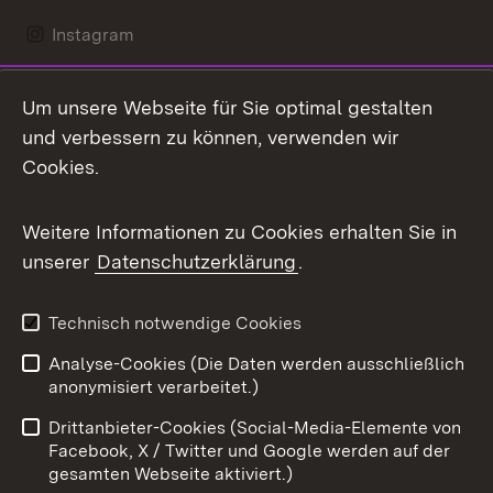
Instagram
LinkedIn
Um unsere Webseite für Sie optimal gestalten
Mastodon
und verbessern zu können, verwenden wir
Cookies.
Messenger
Social Wall
Weitere Informationen zu Cookies erhalten Sie in
unserer
Datenschutzerklärung
.
X / Twitter
Youtube
Technisch notwendige Cookies
Analyse-Cookies (Die Daten werden ausschließlich
Zum 
anonymisiert verarbeitet.)
Impressum
Kontakt
Drittanbieter-Cookies (Social-Media-Elemente von
Benutzungshinweise
Barrierefreiheit
Facebook, X / Twitter und Google werden auf der
gesamten Webseite aktiviert.)
Datenschutz
Cookies