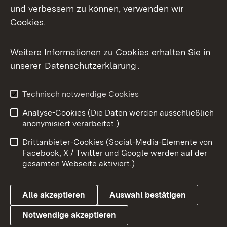
Mastodon
und verbessern zu können, verwenden wir
Cookies.
Messenger
Social Wall
Weitere Informationen zu Cookies erhalten Sie in
unserer
Datenschutzerklärung
.
X / Twitter
Youtube
Technisch notwendige Cookies
Analyse-Cookies (Die Daten werden ausschließlich
Zum 
anonymisiert verarbeitet.)
Impressum
Kontakt
Drittanbieter-Cookies (Social-Media-Elemente von
Benutzungshinweise
Barrierefreiheit
Facebook, X / Twitter und Google werden auf der
gesamten Webseite aktiviert.)
Datenschutz
Cookies
Alle akzeptieren
Auswahl bestätigen
Notwendige akzeptieren
Link zum Landesportal