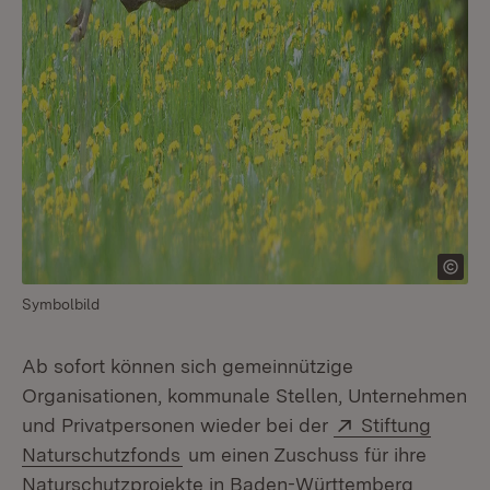
Symbolbild
Ab sofort können sich gemeinnützige
Organisationen, kommunale Stellen, Unternehmen
Extern:
und Privatpersonen wieder bei der
Stiftung
(Öffnet in neuem Fenster)
Naturschutzfonds
um einen Zuschuss für ihre
Naturschutzprojekte in Baden-Württemberg