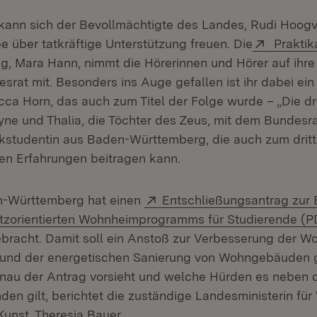
kann sich der Bevollmächtigte des Landes, Rudi Hoogvli
Extern:
 über tatkräftige Unterstützung freuen. Die
Praktik
g, Mara Hann, nimmt die Hörerinnen und Hörer auf ihr
srat mit. Besonders ins Auge gefallen ist ihr dabei ei
cca Horn, das auch zum Titel der Folge wurde – „Die dr
yne und Thalia, die Töchter des Zeus, mit dem Bundesra
itikstudentin aus Baden-Württemberg, die auch zum drit
en Erfahrungen beitragen kann.
Extern:
-Württemberg hat einen
Entschließungsantrag zur 
tzorientierten Wohnheimprogramms für Studierende (P
bracht. Damit soll ein Anstoß zur Verbesserung der W
e und der energetischen Sanierung von Wohngebäuden
au der Antrag vorsieht und welche Hürden es neben d
en gilt, berichtet die zuständige Landesministerin für
unst, Theresia Bauer.