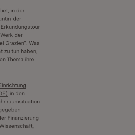
et, in der
(Öffnet in neuem Fenster)
antin
der
e Erkundungstour
n Werk der
ei Grazien“. Was
t zu tun haben,
ten Thema ihre
Einrichtung
(Öffnet in neuem Fenster)
DF)
in den
ohnraumsituation
 gegeben
er Finanzierung
 Wissenschaft,