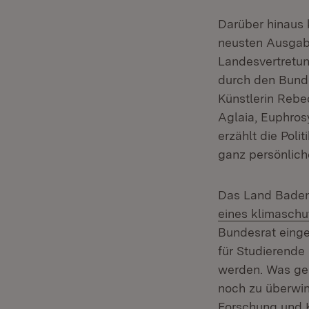
Darüber hinaus 
neusten Ausgabe
Landesvertretun
durch den Bunde
Künstlerin Rebe
Aglaia, Euphros
erzählt die Pol
ganz persönlich
Das Land Baden
eines klimaschu
Bundesrat einge
für Studierend
werden. Was gen
noch zu überwind
Forschung und K