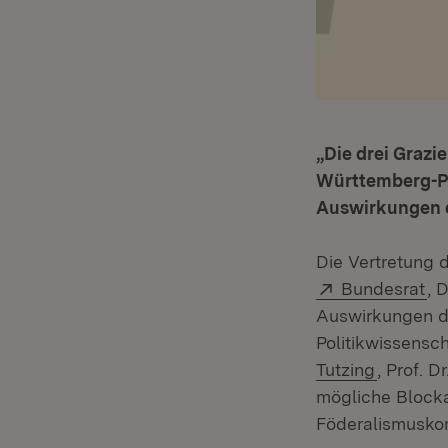
„Die drei Grazi
Württemberg-Po
Auswirkungen d
Die Vertretung 
Extern:
(Ö
Bundesrat
, 
Auswirkungen d
Politikwissensch
(Öffnet 
Tutzing
, Prof. 
mögliche Blocka
Föderalismuskom