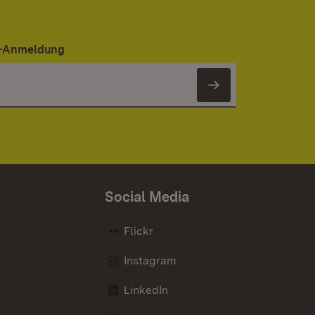
er-Anmeldung
Newsletter 
Social Media
Flickr
Instagram
LinkedIn