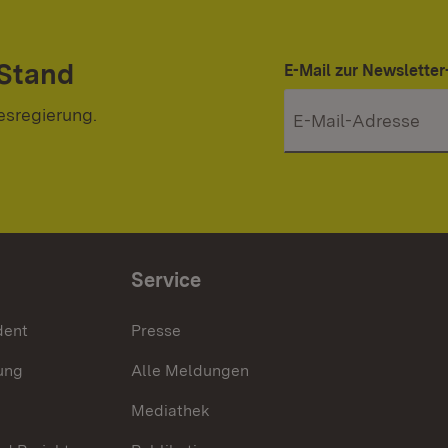
 Stand
E-Mail zur Newslett
esregierung.
Service
dent
Presse
ung
Alle Meldungen
Mediathek