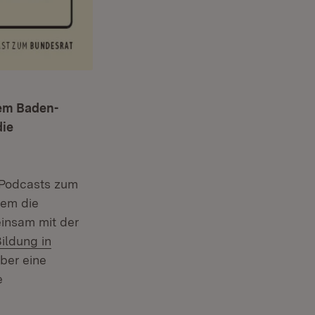
dem Baden-
die
 Podcasts zum
rem die
insam mit der
ildung in
über eine
e