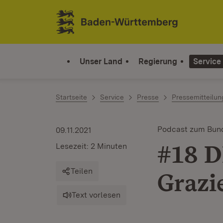
Zum Inhalt springen
Link zur Startseite
Unser Land
Regierung
Service
Startseite
Service
Presse
Pressemitteilu
Podcast zum Bun
09.11.2021
#18 D
Lesezeit: 2 Minuten
Teilen
Grazi
Text vorlesen