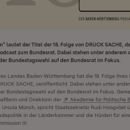
en“ lautet der Titel der 18. Folge von DRUCK SACHE, 
dcast zum Bundesrat. Dabei stehen unter anderem 
er Bundestagswahl auf den Bundesrat im Fokus.
des Landes Baden-Württemberg hat die 18. Folge ihres
ffnet in neuem Fenster)
DRUCK SACHE, veröffentlicht. Dabei stehen unter ande
er Bundestagswahl auf den Bundesrat im Fokus. Geme
Extern:
aftlerin und Direktorin der
Akademie für Politische B
in neuem Fenster)
Dr. Ursula Münch, spricht Staatssekretär Rudi Hoogvliet 
depolitik in der Länderkammer und die Hürden für ein
mission III.