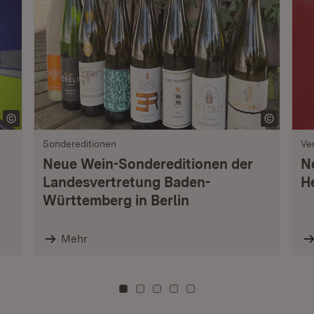
Sondereditionen
Ve
Neue Wein-Sondereditionen der
N
Landesvertretung Baden-
H
Württemberg in Berlin
Mehr
Zu Kachel: 0
Zu Kachel: 3
Zu Kachel: 6
Zu Kachel: 9
Zu Kachel: 12