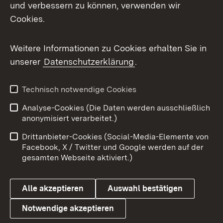
Mastodon
und verbessern zu können, verwenden wir
Cookies.
Messenger
Social Wall
Weitere Informationen zu Cookies erhalten Sie in
unserer
Datenschutzerklärung
.
X / Twitter
Youtube
Technisch notwendige Cookies
Analyse-Cookies (Die Daten werden ausschließlich
Zum 
anonymisiert verarbeitet.)
Impressum
Kontakt
Drittanbieter-Cookies (Social-Media-Elemente von
Benutzungshinweise
Barrierefreiheit
Facebook, X / Twitter und Google werden auf der
gesamten Webseite aktiviert.)
Datenschutz
Cookies
Alle akzeptieren
Auswahl bestätigen
Notwendige akzeptieren
Link zum Landesportal