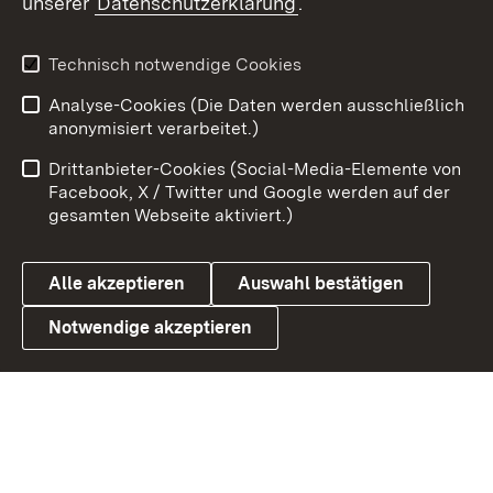
unserer
Datenschutzerklärung
.
X / Twitter
Youtube
Technisch notwendige Cookies
Analyse-Cookies (Die Daten werden ausschließlich
Zum 
anonymisiert verarbeitet.)
Impressum
Kontakt
Drittanbieter-Cookies (Social-Media-Elemente von
Benutzungshinweise
Barrierefreiheit
Facebook, X / Twitter und Google werden auf der
gesamten Webseite aktiviert.)
Datenschutz
Cookies
Alle akzeptieren
Auswahl bestätigen
Notwendige akzeptieren
Link zum Landesportal