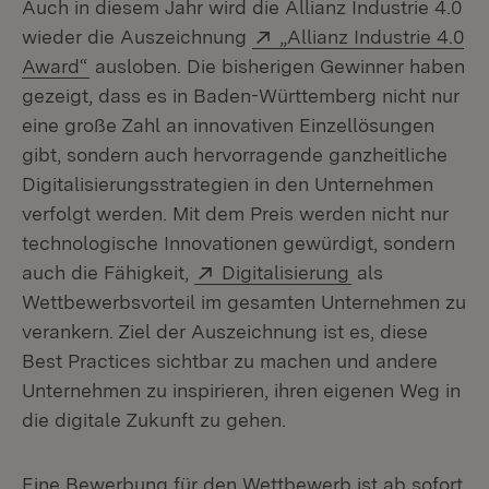
Auch in diesem Jahr wird die Allianz Industrie 4.0
Extern:
wieder die Auszeichnung
„Allianz Industrie 4.0
(Öffnet in neuem Fenster)
Award“
ausloben. Die bisherigen Gewinner haben
gezeigt, dass es in Baden-Württemberg nicht nur
eine große Zahl an innovativen Einzellösungen
gibt, sondern auch hervorragende ganzheitliche
Digitalisierungsstrategien in den Unternehmen
verfolgt werden. Mit dem Preis werden nicht nur
technologische Innovationen gewürdigt, sondern
Extern:
(Öffnet in neue
auch die Fähigkeit,
Digitalisierung
als
Wettbewerbsvorteil im gesamten Unternehmen zu
verankern. Ziel der Auszeichnung ist es, diese
Best Practices sichtbar zu machen und andere
Unternehmen zu inspirieren, ihren eigenen Weg in
die digitale Zukunft zu gehen.
Eine Bewerbung für den Wettbewerb ist ab sofort