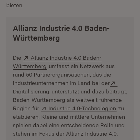
bieten.
Allianz Industrie 4.0 Baden-
Württemberg
Extern:
Die
Allianz Industrie 4.0 Baden-
(Öffnet in neuem Fenster)
Württemberg
umfasst ein Netzwerk aus
rund 50 Partnerorganisationen, das die
Extern:
Industrieunternehmen im Land bei der
(Öffnet in neuem Fenster)
Digitalisierung
unterstützt und dazu beiträgt,
Baden-Württemberg als weltweit führende
Extern:
(Öffnet i
Region für
Industrie 4.0-Technologien
zu
etablieren. Kleine und mittlere Unternehmen
spielen dabei eine entscheidende Rolle und
stehen im Fokus der Allianz Industrie 4.0.