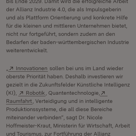
bis Ende 2029. Damit wird die erfolgreiche Arbeit
der Allianz Industrie 4.0, die als Impulsgeberin
und als Plattform Orientierung und konkrete Hilfe
für die kleinen und mittleren Unternehmen bietet,
nicht nur fortgeführt, sondern zudem an den
Bedarfen der baden-württembergischen Industrie
weiterentwickelt.
Extern:
(Öffnet in neuem Fenster)
„
Innovationen
sollen bei uns im Land wieder
oberste Priorität haben. Deshalb investieren wir
gezielt in die Zukunftsfelder Künstliche Intelligenz
Extern:
(Öffnet in neuem Fenster)
Extern:
(KI),
Robotik
, Quantentechnologie,
(Öffnet in neuem Fenster)
Raumfahrt
, Verteidigung und in intelligente
Produktionssysteme, die all diese Bereiche
miteinander verbinden“, sagt Dr. Nicole
Hoffmeister-Kraut, Ministerin für Wirtschaft, Arbeit
und Tourismus, zur Fortführung der Allianz