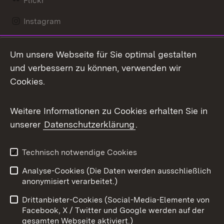
Flickr
Instagram
LinkedIn
Um unsere Webseite für Sie optimal gestalten
Mastodon
und verbessern zu können, verwenden wir
Cookies.
Messenger
Social Wall
Weitere Informationen zu Cookies erhalten Sie in
unserer
Datenschutzerklärung
.
X / Twitter
Youtube
Technisch notwendige Cookies
Analyse-Cookies (Die Daten werden ausschließlich
Zum 
anonymisiert verarbeitet.)
Impressum
Kontakt
Drittanbieter-Cookies (Social-Media-Elemente von
Benutzungshinweise
Barrierefreiheit
Facebook, X / Twitter und Google werden auf der
gesamten Webseite aktiviert.)
Datenschutz
Cookies