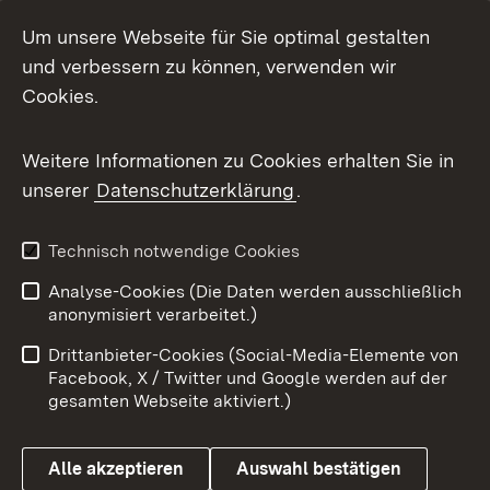
LinkedIn
Um unsere Webseite für Sie optimal gestalten
Mastodon
und verbessern zu können, verwenden wir
Cookies.
Messenger
Social Wall
Weitere Informationen zu Cookies erhalten Sie in
unserer
Datenschutzerklärung
.
X / Twitter
Youtube
Technisch notwendige Cookies
Analyse-Cookies (Die Daten werden ausschließlich
Zum 
anonymisiert verarbeitet.)
Impressum
Kontakt
Drittanbieter-Cookies (Social-Media-Elemente von
Benutzungshinweise
Barrierefreiheit
Facebook, X / Twitter und Google werden auf der
gesamten Webseite aktiviert.)
Datenschutz
Cookies
Alle akzeptieren
Auswahl bestätigen