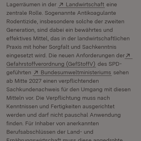
Extern:
(Öffnet in ne
Lagerräumen in der
Landwirtschaft
eine
zentrale Rolle. Sogenannte Antikoagulante
Rodentizide, insbesondere solche der zweiten
Generation, sind dabei ein bewährtes und
effektives Mittel, das in der landwirtschaftlichen
Praxis mit hoher Sorgfalt und Sachkenntnis
Ext
eingesetzt wird. Die neuen Anforderungen der
(Öffnet in neuem 
Gefahrstoffverordnung (GefStoffV)
des SPD-
Extern:
(Öffnet in 
geführten
Bundesumweltministeriums
sehen
ab Mitte 2027 einen verpflichtenden
Sachkundenachweis für den Umgang mit diesen
Mitteln vor. Die Verpflichtung muss nach
Kenntnissen und Fertigkeiten ausgerichtet
werden und darf nicht pauschal Anwendung
finden. Für Inhaber von anerkannten
Berufsabschlüssen der Land- und
Ernährungswirtschaft muss diese angedrohte