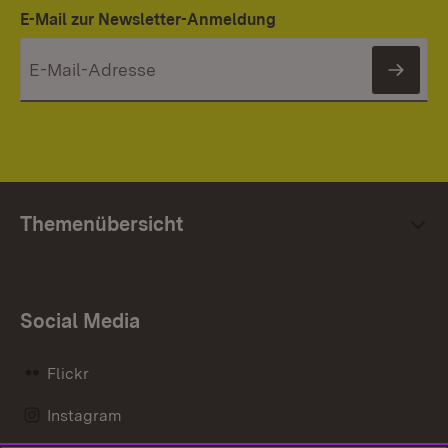
E-Mail zur Newsletter-Anmeldung
News
Themenübersicht
Social Media
Flickr
Instagram