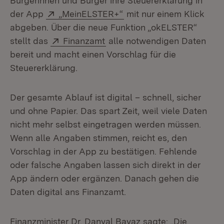
Bürgerinnen und Bürger ihre Steuererklärung in
Extern:
(Öffnet in neuem Fenster
der App
„MeinELSTER+“
mit nur einem Klick
abgeben. Über die neue Funktion „okELSTER“
Extern:
(Öffnet in neuem Fenster)
stellt das
Finanzamt
alle notwendigen Daten
bereit und macht einen Vorschlag für die
Steuererklärung.
Der gesamte Ablauf ist digital – schnell, sicher
und ohne Papier. Das spart Zeit, weil viele Daten
nicht mehr selbst eingetragen werden müssen.
Wenn alle Angaben stimmen, reicht es, den
Vorschlag in der App zu bestätigen. Fehlende
oder falsche Angaben lassen sich direkt in der
App ändern oder ergänzen. Danach gehen die
Daten digital ans Finanzamt.
Finanzminister Dr. Danyal Bayaz sagte: „Die