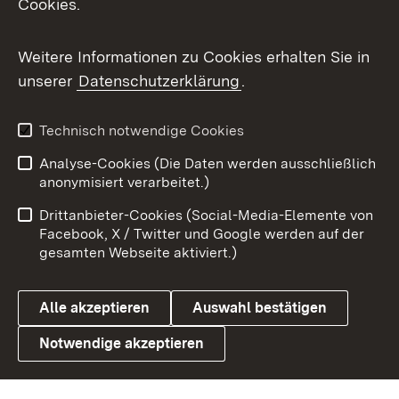
Cookies.
Messenger
Social Wall
Weitere Informationen zu Cookies erhalten Sie in
unserer
Datenschutzerklärung
.
X / Twitter
Youtube
Technisch notwendige Cookies
Analyse-Cookies (Die Daten werden ausschließlich
Zum 
anonymisiert verarbeitet.)
Impressum
Kontakt
Drittanbieter-Cookies (Social-Media-Elemente von
Benutzungshinweise
Barrierefreiheit
Facebook, X / Twitter und Google werden auf der
gesamten Webseite aktiviert.)
Datenschutz
Cookies
Alle akzeptieren
Auswahl bestätigen
Notwendige akzeptieren
Link zum Landesportal