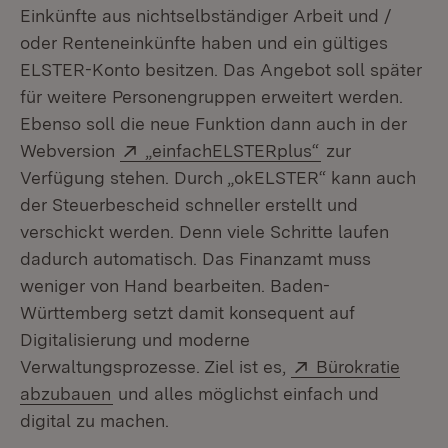
Einkünfte aus nichtselbständiger Arbeit und /
oder Renteneinkünfte haben und ein gültiges
ELSTER-Konto besitzen. Das Angebot soll später
für weitere Personengruppen erweitert werden.
Ebenso soll die neue Funktion dann auch in der
Extern:
(Öffnet in neue
Webversion
„einfachELSTERplus“
zur
Verfügung stehen. Durch „okELSTER“ kann auch
der Steuerbescheid schneller erstellt und
verschickt werden. Denn viele Schritte laufen
dadurch automatisch. Das Finanzamt muss
weniger von Hand bearbeiten. Baden-
Württemberg setzt damit konsequent auf
Digitalisierung und moderne
Extern:
Verwaltungsprozesse. Ziel ist es,
Bürokratie
(Öffnet in neuem Fenster)
abzubauen
und alles möglichst einfach und
digital zu machen.