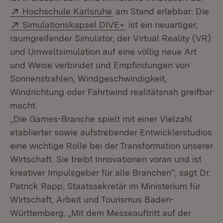
Extern:
(Öffnet in neuem Fenster)
Hochschule Karlsruhe
am Stand erlebbar: Die
Extern:
(Öffnet in neuem Fenste
Simulationskapsel DIVE+
ist ein neuartiger,
raumgreifender Simulator, der Virtual Reality (VR)
und Umweltsimulation auf eine völlig neue Art
und Weise verbindet und Empfindungen von
Sonnenstrahlen, Windgeschwindigkeit,
Windrichtung oder Fahrtwind realitätsnah greifbar
macht.
„Die Games-Branche spielt mit einer Vielzahl
etablierter sowie aufstrebender Entwicklerstudios
eine wichtige Rolle bei der Transformation unserer
Wirtschaft. Sie treibt Innovationen voran und ist
kreativer Impulsgeber für alle Branchen“, sagt Dr.
Patrick Rapp, Staatssekretär im Ministerium für
Wirtschaft, Arbeit und Tourismus Baden-
Württemberg. „Mit dem Messeauftritt auf der