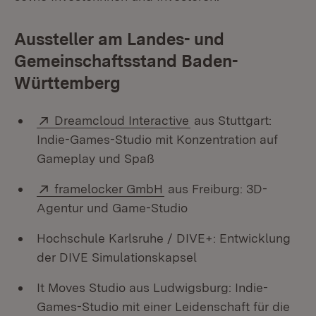
Aussteller am Landes- und
Gemeinschaftsstand Baden-
Württemberg
Extern:
(Öffnet in neuem Fens
Dreamcloud Interactive
aus Stuttgart:
Indie-Games-Studio mit Konzentration auf
Gameplay und Spaß
Extern:
(Öffnet in neuem Fenster)
framelocker GmbH
aus Freiburg: 3D-
Agentur und Game-Studio
Hochschule Karlsruhe / DIVE+: Entwicklung
der DIVE Simulationskapsel
It Moves Studio aus Ludwigsburg: Indie-
Games-Studio mit einer Leidenschaft für die