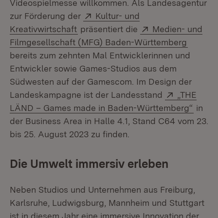
Videospielmesse willkommen. Als Landesagentur
Extern:
zur Förderung der
Kultur- und
(Öffnet in neuem Fenster)
Extern:
Kreativwirtschaft
präsentiert die
Medien- und
(Öffnet
Filmgesellschaft (MFG) Baden-Württemberg
bereits zum zehnten Mal Entwicklerinnen und
Entwickler sowie Games-Studios aus dem
Südwesten auf der Gamescom. Im Design der
Extern:
Landeskampagne ist der Landesstand
„THE
(Öffne
LÄND – Games made in Baden-Württemberg“
in
der Business Area in Halle 4.1, Stand C64 vom 23.
bis 25. August 2023 zu finden.
Die Umwelt immersiv erleben
Neben Studios und Unternehmen aus Freiburg,
Karlsruhe, Ludwigsburg, Mannheim und Stuttgart
ist in diesem Jahr eine immersive Innovation der