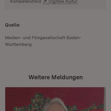
Extern:
(Öffnet in neuem
Kompetenzfeld
Digitale Kultur
.
Quelle:
Medien- und Filmgesellschaft Baden-
Württemberg
Weitere Meldungen