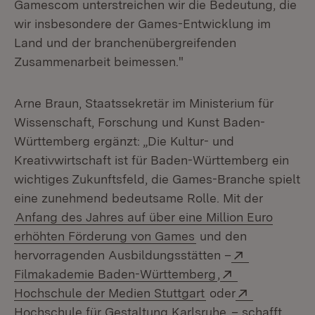
Gamescom unterstreichen wir die Bedeutung, die
wir insbesondere der Games-Entwicklung im
Land und der branchenübergreifenden
Zusammenarbeit beimessen."
Arne Braun, Staatssekretär im Ministerium für
Wissenschaft, Forschung und Kunst Baden-
Württemberg ergänzt: „Die Kultur- und
Kreativwirtschaft ist für Baden-Württemberg ein
wichtiges Zukunftsfeld, die Games-Branche spielt
eine zunehmend bedeutsame Rolle. Mit der
Anfang des Jahres auf über eine Million Euro
erhöhten Förderung von Games
und den
Extern:
hervorragenden Ausbildungsstätten –
(Öffnet in neuem
Extern:
Filmakademie Baden-Württemberg
,
(Öffnet in neuem F
Extern:
Hochschule der Medien Stuttgart
oder
(Öffnet in neue
Hochschule für Gestaltung Karlsruhe
– schafft