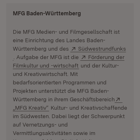
MFG Baden-Württemberg
Die MFG Medien- und Filmgesellschaft ist
eine Einrichtung des Landes Baden-
Extern:
Württemberg und des
Südwestrundfunks
(Öffnet in neuem Fenster)
Extern:
. Aufgabe der MFG ist die
Förderung der
(Öffnet in neuem Fenste
Filmkultur und -wirtschaft
und der Kultur-
und Kreativwirtschaft. Mit
bedarfsorientierten Programmen und
Projekten unterstützt die MFG Baden-
Extern
Württemberg in ihrem Geschäftsbereich
(Öffnet in neuem Fenster)
„MFG Kreativ“
Kultur- und Kreativschaffende
im Südwesten. Dabei liegt der Schwerpunkt
auf Vernetzungs- und
Vermittlungsaktivitäten sowie im