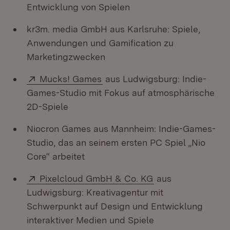
Entwicklung von Spielen
kr3m. media GmbH aus Karlsruhe: Spiele,
Anwendungen und Gamification zu
Marketingzwecken
Extern:
(Öffnet in neuem Fenster)
Mucks! Games
aus Ludwigsburg: Indie-
Games-Studio mit Fokus auf atmosphärische
2D-Spiele
Niocron Games aus Mannheim: Indie-Games-
Studio, das an seinem ersten PC Spiel „Nio
Core“ arbeitet
Extern:
(Öffnet in neuem 
Pixelcloud GmbH & Co. KG
aus
Ludwigsburg: Kreativagentur mit
Schwerpunkt auf Design und Entwicklung
interaktiver Medien und Spiele