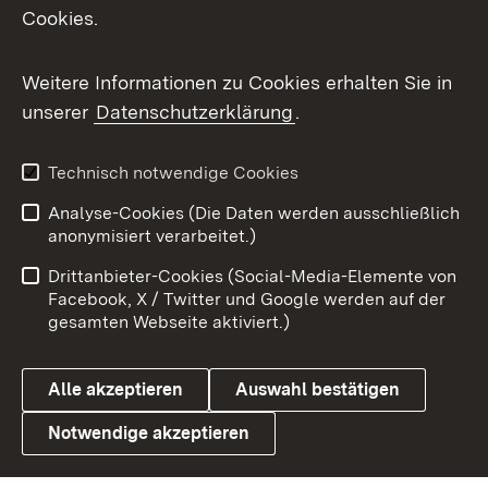
Cookies.
Messenger
Social Wall
Weitere Informationen zu Cookies erhalten Sie in
unserer
Datenschutzerklärung
.
X / Twitter
Youtube
Technisch notwendige Cookies
Analyse-Cookies (Die Daten werden ausschließlich
Zum 
anonymisiert verarbeitet.)
Impressum
Kontakt
Drittanbieter-Cookies (Social-Media-Elemente von
Benutzungshinweise
Barrierefreiheit
Facebook, X / Twitter und Google werden auf der
gesamten Webseite aktiviert.)
Datenschutz
Cookies
Alle akzeptieren
Auswahl bestätigen
Notwendige akzeptieren
Link zum Landesportal