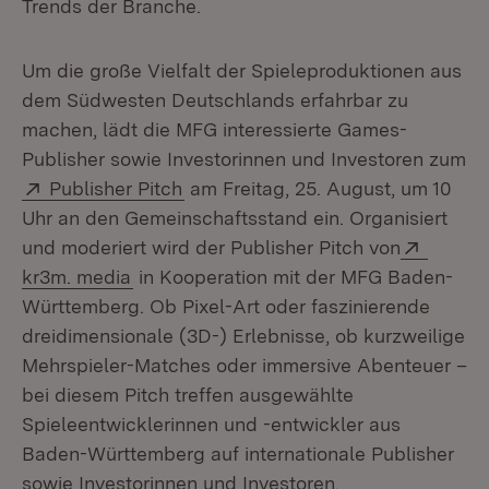
Trends der Branche.
Um die große Vielfalt der Spieleproduktionen aus
dem Südwesten Deutschlands erfahrbar zu
machen, lädt die MFG interessierte Games-
Publisher sowie Investorinnen und Investoren zum
Extern:
(Öffnet in neuem Fenster)
Publisher Pitch
am Freitag, 25. August, um 10
Uhr an den Gemeinschaftsstand ein. Organisiert
Extern
und moderiert wird der Publisher Pitch von
(Öffnet in neuem Fenster)
kr3m. media
in Kooperation mit der MFG Baden-
Württemberg. Ob Pixel-Art oder faszinierende
dreidimensionale (3D-) Erlebnisse, ob kurzweilige
Mehrspieler-Matches oder immersive Abenteuer –
bei diesem Pitch treffen ausgewählte
Spieleentwicklerinnen und -entwickler aus
Baden-Württemberg auf internationale Publisher
sowie Investorinnen und Investoren.