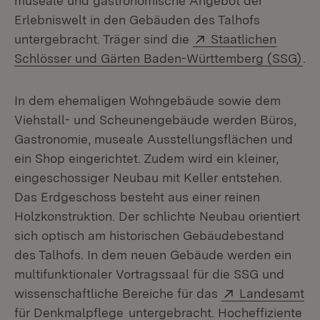
museale und gastronomische Angebot der
Erlebniswelt in den Gebäuden des Talhofs
Extern:
untergebracht. Träger sind die
Staatlichen
(Öf
Schlösser und Gärten Baden-Württemberg (SSG)
.
In dem ehemaligen Wohngebäude sowie dem
Viehstall- und Scheunengebäude werden Büros,
Gastronomie, museale Ausstellungsflächen und
ein Shop eingerichtet. Zudem wird ein kleiner,
eingeschossiger Neubau mit Keller entstehen.
Das Erdgeschoss besteht aus einer reinen
Holzkonstruktion. Der schlichte Neubau orientiert
sich optisch am historischen Gebäudebestand
des Talhofs. In dem neuen Gebäude werden ein
multifunktionaler Vortragssaal für die SSG und
Extern:
wissenschaftliche Bereiche für das
Landesamt
(Öffnet in neuem Fenster)
für Denkmalpflege
untergebracht. Hocheffiziente