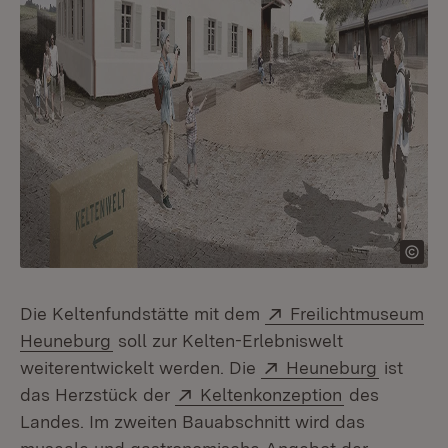
Extern:
Die Keltenfundstätte mit dem
Freilichtmuseum
(Öffnet in neuem Fenster)
Heuneburg
soll zur Kelten-Erlebniswelt
Extern:
(Öffnet 
weiterentwickelt werden. Die
Heuneburg
ist
Extern:
(Öffnet in n
das Herzstück der
Keltenkonzeption
des
Landes. Im zweiten Bauabschnitt wird das