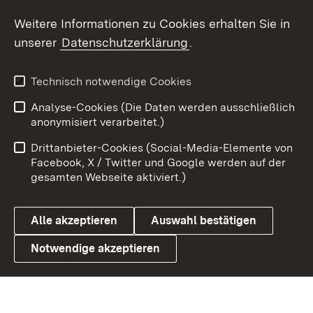
Social Wall
Weitere Informationen zu Cookies erhalten Sie in
unserer
Datenschutzerklärung
.
X / Twitter
Youtube
Technisch notwendige Cookies
Analyse-Cookies (Die Daten werden ausschließlich
Zum 
anonymisiert verarbeitet.)
Impressum
Kontakt
Drittanbieter-Cookies (Social-Media-Elemente von
Benutzungshinweise
Barrierefreiheit
Facebook, X / Twitter und Google werden auf der
gesamten Webseite aktiviert.)
Datenschutz
Cookies
Alle akzeptieren
Auswahl bestätigen
Notwendige akzeptieren
Link zum Landesportal