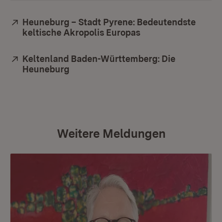
Extern:
Heuneburg – Stadt Pyrene: Bedeutendste
keltische Akropolis Europas
(Öffnet in neuem Fe
Extern:
Keltenland Baden-Württemberg: Die
Heuneburg
(Öffnet in neuem Fenster)
Weitere Meldungen