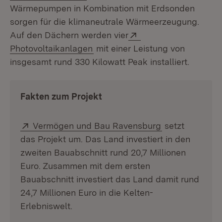
Wärmepumpen in Kombination mit Erdsonden
sorgen für die klimaneutrale Wärmeerzeugung.
Extern:
Auf den Dächern werden vier
(Öffnet in neuem Fenster)
Photovoltaikanlagen
mit einer Leistung von
insgesamt rund 330 Kilowatt Peak installiert.
Fakten zum Projekt
Extern:
(Öffnet in neu
Vermögen und Bau Ravensburg
setzt
das Projekt um. Das Land investiert in den
zweiten Bauabschnitt rund 20,7 Millionen
Euro. Zusammen mit dem ersten
Bauabschnitt investiert das Land damit rund
24,7 Millionen Euro in die Kelten-
Erlebniswelt.