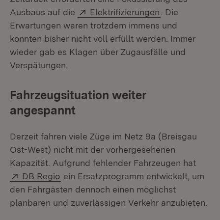
Extern:
(Öffnet in neu
Ausbaus auf die
Elektrifizierungen
. Die
Erwartungen waren trotzdem immens und
konnten bisher nicht voll erfüllt werden. Immer
wieder gab es Klagen über Zugausfälle und
Verspätungen.
Fahrzeugsituation weiter
angespannt
Derzeit fahren viele Züge im Netz 9a (Breisgau
Ost-West) nicht mit der vorhergesehenen
Kapazität. Aufgrund fehlender Fahrzeugen hat
Extern:
(Öffnet in neuem Fenster)
DB Regio
ein Ersatzprogramm entwickelt, um
den Fahrgästen dennoch einen möglichst
planbaren und zuverlässigen Verkehr anzubieten.