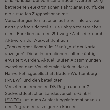
eine Funktion der vom Land Baden-Württemberg
betriebenen elektronischen Fahrplanauskunft, die
die aktuellen Zugpositionen mit
Verspätungsinformationen auf einer interaktiven
Karte grafisch darstellt. Die Fahrgäste erreichen
Extern:
(Öffnet i
diese Funktion auf der
bwegt-Webseite
durch
Aktivieren der Auswahlfunktion
„Fahrzeugpositionen“ im Menü „Auf der Karte
anzeigen“. Diese Informationen sollen künftig
erweitert werden. Aktuell laufen Abstimmungen
Extern:
zwischen dem Verkehrsministerium, der
Nahverkehrsgesellschaft Baden-Württemberg
(Öffnet in neuem Fenster)
(NVBW)
und den beteiligten
Extern:
Verkehrsunternehmen DB Regio und der
Südwestdeutschen Landesverkehrs-GmbH
(Öffnet in neuem Fenster)
(SWEG)
, um auch Auslastungsinformationen zu
den Zugfahrten anzeigen zu können.