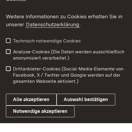
Messenger
Social Wall
Weitere Informationen zu Cookies erhalten Sie in
unserer
Datenschutzerklärung
.
X / Twitter
Youtube
Technisch notwendige Cookies
Analyse-Cookies (Die Daten werden ausschließlich
Zum 
anonymisiert verarbeitet.)
Impressum
Kontakt
Drittanbieter-Cookies (Social-Media-Elemente von
Benutzungshinweise
Barrierefreiheit
Facebook, X / Twitter und Google werden auf der
gesamten Webseite aktiviert.)
Datenschutz
Cookies
Alle akzeptieren
Auswahl bestätigen
Notwendige akzeptieren
Link zum Landesportal