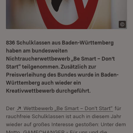
836 Schulklassen aus Baden-Württemberg
haben am bundesweiten
Nichtraucherwettbewerb „Be Smart – Don’t
Start“ teilgenommen. Zusätzlich zur
Preisverleihung des Bundes wurde in Baden-
Württemberg auch wieder ein
Kreativwettbewerb durchgeführt.
Extern:
(Öffnet 
Der
Wettbewerb „Be Smart – Don’t Start“
für
rauchfreie Schulklassen ist auch in diesem Jahr
wieder auf großes Interesse gestoßen: Unter dem
Motto „GAMECHANGER - Für uns und die