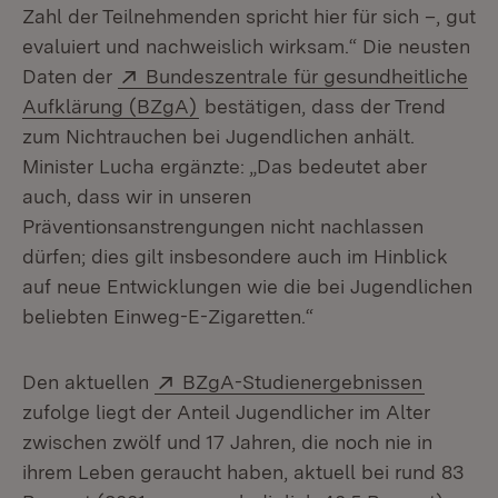
Zahl der Teilnehmenden spricht hier für sich –, gut
evaluiert und nachweislich wirksam.“ Die neusten
Extern:
Daten der
Bundeszentrale für gesundheitliche
(Öffnet in neuem Fenster)
Aufklärung (BZgA)
bestätigen, dass der Trend
zum Nichtrauchen bei Jugendlichen anhält.
Minister Lucha ergänzte: „Das bedeutet aber
auch, dass wir in unseren
Präventionsanstrengungen nicht nachlassen
dürfen; dies gilt insbesondere auch im Hinblick
auf neue Entwicklungen wie die bei Jugendlichen
beliebten Einweg-E-Zigaretten.“
Extern:
(Öffnet 
Den aktuellen
BZgA-Studienergebnissen
zufolge liegt der Anteil Jugendlicher im Alter
zwischen zwölf und 17 Jahren, die noch nie in
ihrem Leben geraucht haben, aktuell bei rund 83