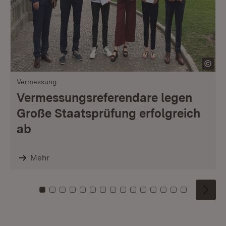
Vermessung
Vermessungsreferendare legen
Große Staatsprüfung erfolgreich
ab
Mehr
Zu Kachel: 0
Zu Kachel: 1
Zu Kachel: 2
Zu Kachel: 3
Zu Kachel: 4
Zu Kachel: 5
Zu Kachel: 6
Zu Kachel: 7
Zu Kachel: 8
Zu Kachel: 9
Zu Kachel: 10
Zu Kachel: 11
Zu Kachel: 12
Zu Kachel: 1
Zu Kachel