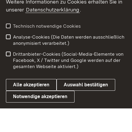
Weitere Informationen zu Cookies erhalten Sie in
unserer
Datenschutzerklärung
.
X / Twitter
Youtube
Technisch notwendige Cookies
Analyse-Cookies (Die Daten werden ausschließlich
Zum 
anonymisiert verarbeitet.)
Impressum
Kontakt
Drittanbieter-Cookies (Social-Media-Elemente von
Benutzungshinweise
Barrierefreiheit
Facebook, X / Twitter und Google werden auf der
gesamten Webseite aktiviert.)
Datenschutz
Cookies
Alle akzeptieren
Auswahl bestätigen
Notwendige akzeptieren
Link zum Landesportal