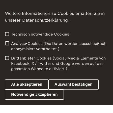
Social Wall
Weitere Informationen zu Cookies erhalten Sie in
unserer
Datenschutzerklärung
.
X / Twitter
Youtube
Technisch notwendige Cookies
Analyse-Cookies (Die Daten werden ausschließlich
Zum 
anonymisiert verarbeitet.)
Impressum
Kontakt
Drittanbieter-Cookies (Social-Media-Elemente von
Benutzungshinweise
Barrierefreiheit
Facebook, X / Twitter und Google werden auf der
gesamten Webseite aktiviert.)
Datenschutz
Cookies
Alle akzeptieren
Auswahl bestätigen
Notwendige akzeptieren
Link zum Landesportal